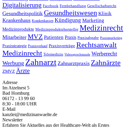
Digitalisierung
Facebook
Fernbehandlung
Gesellschaftsrecht
Gesundheitswesen
Gesundheitspolitik
Klinik
Kündigung
Krankenhaus
Marketing
Krankenkassen
Medizinrecht
Medizinprodukte
Medizinproduktehersteller
MVZ
Mitarbeiter
Patienten
Praxis
Praxisabgabe
Praxismarketing
Rechtsanwalt
Praxisverträge
Praxisstrategie
Praxisverkauf
Medizinrecht
Werberecht
Telemedizin
Videosprechstunde
Zahnarzt
Zahnärzte
Werbung
Zahnarztpraxis
Ärzte
ZMVZ
Adresse
Im Atzelnest 5
Bad Homburg
06172 - 13 99 60
8:30 - 18:00 UHR
E-Mail
kanzlei@medizinanwaelte.de
Newsletter
Erfahren Sie Aktuelles aus der Healthcare-Welt als Erstes