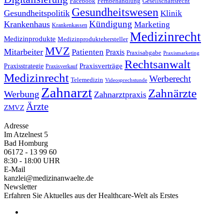
Facebook
Fernbehandlung
Gesellschaftsrecht
Gesundheitswesen
Gesundheitspolitik
Klinik
Kündigung
Krankenhaus
Marketing
Krankenkassen
Medizinrecht
Medizinprodukte
Medizinproduktehersteller
MVZ
Mitarbeiter
Patienten
Praxis
Praxisabgabe
Praxismarketing
Rechtsanwalt
Praxisverträge
Praxisstrategie
Praxisverkauf
Medizinrecht
Werberecht
Telemedizin
Videosprechstunde
Zahnarzt
Zahnärzte
Werbung
Zahnarztpraxis
Ärzte
ZMVZ
Adresse
Im Atzelnest 5
Bad Homburg
06172 - 13 99 60
8:30 - 18:00 UHR
E-Mail
kanzlei@medizinanwaelte.de
Newsletter
Erfahren Sie Aktuelles aus der Healthcare-Welt als Erstes