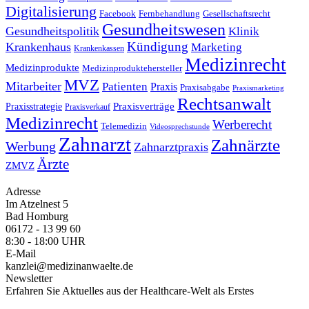
Digitalisierung
Facebook
Fernbehandlung
Gesellschaftsrecht
Gesundheitswesen
Gesundheitspolitik
Klinik
Kündigung
Krankenhaus
Marketing
Krankenkassen
Medizinrecht
Medizinprodukte
Medizinproduktehersteller
MVZ
Mitarbeiter
Patienten
Praxis
Praxisabgabe
Praxismarketing
Rechtsanwalt
Praxisverträge
Praxisstrategie
Praxisverkauf
Medizinrecht
Werberecht
Telemedizin
Videosprechstunde
Zahnarzt
Zahnärzte
Werbung
Zahnarztpraxis
Ärzte
ZMVZ
Adresse
Im Atzelnest 5
Bad Homburg
06172 - 13 99 60
8:30 - 18:00 UHR
E-Mail
kanzlei@medizinanwaelte.de
Newsletter
Erfahren Sie Aktuelles aus der Healthcare-Welt als Erstes