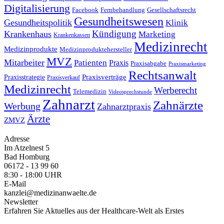
Digitalisierung
Facebook
Fernbehandlung
Gesellschaftsrecht
Gesundheitswesen
Gesundheitspolitik
Klinik
Kündigung
Krankenhaus
Marketing
Krankenkassen
Medizinrecht
Medizinprodukte
Medizinproduktehersteller
MVZ
Mitarbeiter
Patienten
Praxis
Praxisabgabe
Praxismarketing
Rechtsanwalt
Praxisverträge
Praxisstrategie
Praxisverkauf
Medizinrecht
Werberecht
Telemedizin
Videosprechstunde
Zahnarzt
Zahnärzte
Werbung
Zahnarztpraxis
Ärzte
ZMVZ
Adresse
Im Atzelnest 5
Bad Homburg
06172 - 13 99 60
8:30 - 18:00 UHR
E-Mail
kanzlei@medizinanwaelte.de
Newsletter
Erfahren Sie Aktuelles aus der Healthcare-Welt als Erstes