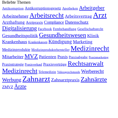
Beliebte Themen
Arbeitgeber
Antikorruptionsgesetz
Antikorruption
Apotheken
Arzt
Arbeitsrecht
Arbeitnehmer
Arbeitsvertrag
Datenschutz
Arzthaftung
Compliance
Arztpraxis
Digitalisierung
Facebook
Fernbehandlung
Gesellschaftsrecht
Gesundheitswesen
Gesundheitspolitik
Klinik
Kündigung
Krankenhaus
Marketing
Krankenkassen
Medizinrecht
Medizinprodukte
Medizinproduktehersteller
MVZ
Mitarbeiter
Patienten
Praxis
Praxisabgabe
Praxismarketing
Rechtsanwalt
Praxisverträge
Praxisstrategie
Praxisverkauf
Medizinrecht
Werberecht
Telemedizin
Videosprechstunde
Zahnarzt
Zahnärzte
Werbung
Zahnarztpraxis
Ärzte
ZMVZ