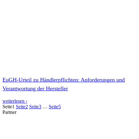
EuGH-Urteil zu Händlerpflichten: Anforderungen und
Verantwortung der Hersteller
weiterlesen ›
Seite
1
Seite
2
Seite
3
…
Seite
5
Partner