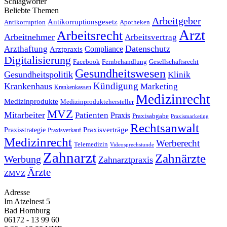
Schlagwörter
Beliebte Themen
Arbeitgeber
Antikorruptionsgesetz
Antikorruption
Apotheken
Arzt
Arbeitsrecht
Arbeitnehmer
Arbeitsvertrag
Datenschutz
Arzthaftung
Compliance
Arztpraxis
Digitalisierung
Facebook
Fernbehandlung
Gesellschaftsrecht
Gesundheitswesen
Gesundheitspolitik
Klinik
Kündigung
Krankenhaus
Marketing
Krankenkassen
Medizinrecht
Medizinprodukte
Medizinproduktehersteller
MVZ
Mitarbeiter
Patienten
Praxis
Praxisabgabe
Praxismarketing
Rechtsanwalt
Praxisverträge
Praxisstrategie
Praxisverkauf
Medizinrecht
Werberecht
Telemedizin
Videosprechstunde
Zahnarzt
Zahnärzte
Werbung
Zahnarztpraxis
Ärzte
ZMVZ
Adresse
Im Atzelnest 5
Bad Homburg
06172 - 13 99 60