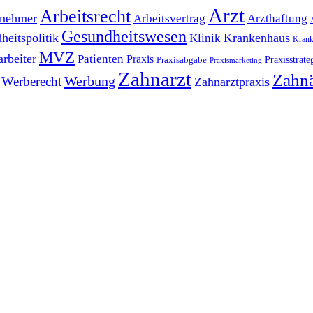
Arzt
Arbeitsrecht
tnehmer
Arbeitsvertrag
Arzthaftung
Gesundheitswesen
heitspolitik
Krankenhaus
Klinik
Krank
MVZ
arbeiter
Patienten
Praxis
Praxisstrate
Praxisabgabe
Praxismarketing
Zahnarzt
Zahnä
Werbung
Werberecht
Zahnarztpraxis