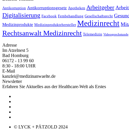
Arbeitgeber
Arbei
Antikorruptionsgesetz
Antikorruption
Apotheken
Digitalisierung
Gesund
Facebook
Fernbehandlung
Gesellschaftsrecht
Medizinrecht
Mit
Medizinprodukte
Medizinproduktehersteller
Rechtsanwalt Medizinrecht
Telemedizin
Videosprechstunde
Adresse
Im Atzelnest 5
Bad Homburg
06172 - 13 99 60
8:30 - 18:00 UHR
E-Mail
kanzlei@medizinanwaelte.de
Newsletter
Erfahren Sie Aktuelles aus der Healthcare-Welt als Erstes
© LYCK + PÄTZOLD 2024