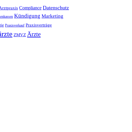
Datenschutz
Compliance
Arztpraxis
Kündigung
Marketing
enkassen
Praxisverträge
gie
Praxisverkauf
rzte
Ärzte
ZMVZ