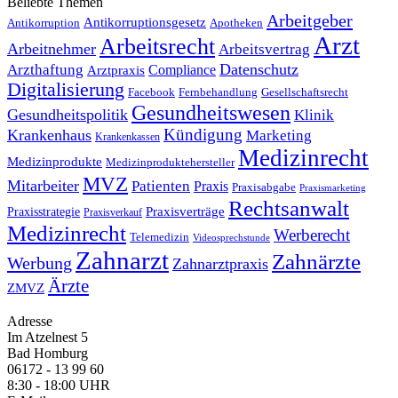
Beliebte Themen
Arbeitgeber
Antikorruptionsgesetz
Antikorruption
Apotheken
Arzt
Arbeitsrecht
Arbeitnehmer
Arbeitsvertrag
Datenschutz
Arzthaftung
Compliance
Arztpraxis
Digitalisierung
Facebook
Fernbehandlung
Gesellschaftsrecht
Gesundheitswesen
Gesundheitspolitik
Klinik
Kündigung
Krankenhaus
Marketing
Krankenkassen
Medizinrecht
Medizinprodukte
Medizinproduktehersteller
MVZ
Mitarbeiter
Patienten
Praxis
Praxisabgabe
Praxismarketing
Rechtsanwalt
Praxisverträge
Praxisstrategie
Praxisverkauf
Medizinrecht
Werberecht
Telemedizin
Videosprechstunde
Zahnarzt
Zahnärzte
Werbung
Zahnarztpraxis
Ärzte
ZMVZ
Adresse
Im Atzelnest 5
Bad Homburg
06172 - 13 99 60
8:30 - 18:00 UHR