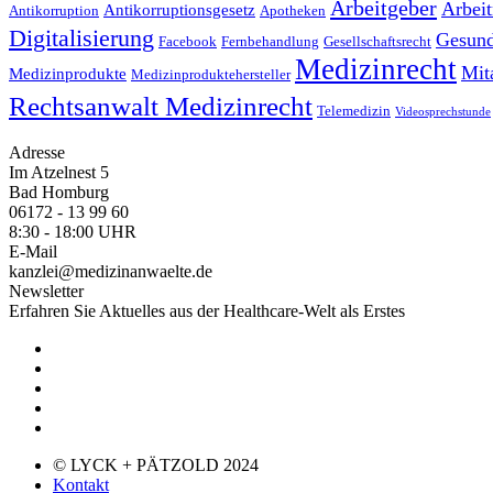
Arbeitgeber
Arbei
Antikorruptionsgesetz
Antikorruption
Apotheken
Digitalisierung
Gesund
Facebook
Fernbehandlung
Gesellschaftsrecht
Medizinrecht
Mit
Medizinprodukte
Medizinproduktehersteller
Rechtsanwalt Medizinrecht
Telemedizin
Videosprechstunde
Adresse
Im Atzelnest 5
Bad Homburg
06172 - 13 99 60
8:30 - 18:00 UHR
E-Mail
kanzlei@medizinanwaelte.de
Newsletter
Erfahren Sie Aktuelles aus der Healthcare-Welt als Erstes
© LYCK + PÄTZOLD 2024
Kontakt