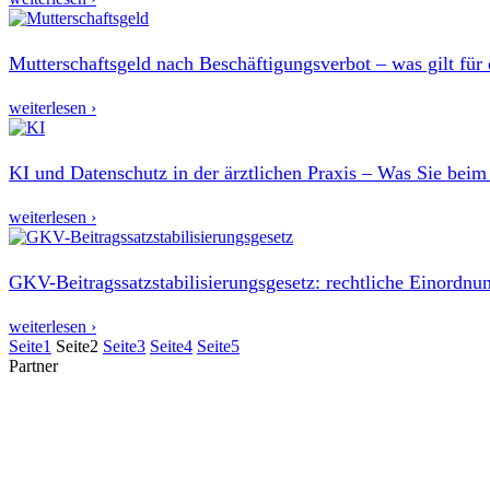
Mutterschaftsgeld nach Beschäftigungsverbot – was gilt für
weiterlesen ›
KI und Datenschutz in der ärztlichen Praxis – Was Sie bei
weiterlesen ›
GKV-Beitragssatzstabilisierungsgesetz: rechtliche Einordnu
weiterlesen ›
Seite
1
Seite
2
Seite
3
Seite
4
Seite
5
Partner