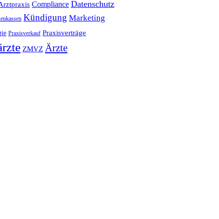
Datenschutz
Compliance
Arztpraxis
Kündigung
Marketing
enkassen
Praxisverträge
gie
Praxisverkauf
rzte
Ärzte
ZMVZ