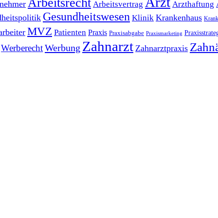
Arzt
Arbeitsrecht
tnehmer
Arbeitsvertrag
Arzthaftung
Gesundheitswesen
heitspolitik
Krankenhaus
Klinik
Krank
MVZ
arbeiter
Patienten
Praxis
Praxisstrate
Praxisabgabe
Praxismarketing
Zahnarzt
Zahnä
Werbung
Werberecht
Zahnarztpraxis