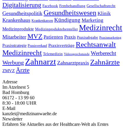
Digitalisierung
Facebook
Fernbehandlung
Gesellschaftsrecht
Gesundheitswesen
Gesundheitspolitik
Klinik
Kündigung
Krankenhaus
Marketing
Krankenkassen
Medizinrecht
Medizinprodukte
Medizinproduktehersteller
MVZ
Mitarbeiter
Patienten
Praxis
Praxisabgabe
Praxismarketing
Rechtsanwalt
Praxisverträge
Praxisstrategie
Praxisverkauf
Medizinrecht
Werberecht
Telemedizin
Videosprechstunde
Zahnarzt
Zahnärzte
Werbung
Zahnarztpraxis
Ärzte
ZMVZ
Adresse
Im Atzelnest 5
Bad Homburg
06172 - 13 99 60
8:30 - 18:00 UHR
E-Mail
kanzlei@medizinanwaelte.de
Newsletter
Erfahren Sie Aktuelles aus der Healthcare-Welt als Erstes