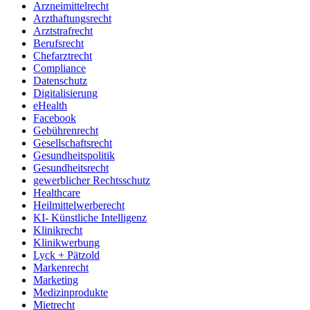
Arzneimittelrecht
Arzthaftungsrecht
Arztstrafrecht
Berufsrecht
Chefarztrecht
Compliance
Datenschutz
Digitalisierung
eHealth
Facebook
Gebührenrecht
Gesellschaftsrecht
Gesundheitspolitik
Gesundheitsrecht
gewerblicher Rechtsschutz
Healthcare
Heilmittelwerberecht
KI- Künstliche Intelligenz
Klinikrecht
Klinikwerbung
Lyck + Pätzold
Markenrecht
Marketing
Medizinprodukte
Mietrecht