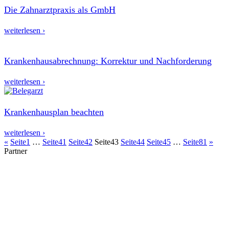
Die Zahnarztpraxis als GmbH
weiterlesen ›
Krankenhausabrechnung: Korrektur und Nachforderung
weiterlesen ›
Krankenhausplan beachten
weiterlesen ›
«
Seite
1
…
Seite
41
Seite
42
Seite
43
Seite
44
Seite
45
…
Seite
81
»
Partner