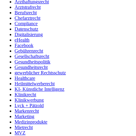
Arzthaftungsrecht
Arztstrafrecht
Berufsrecht
Chefarztrecht
Compliance
Datenschutz
Digitalisierung
eHealth
Facebook
Gebührenrecht
Gesellschaftsrecht
Gesundheitspolitik
Gesundheitsrecht
gewerblicher Rechtsschutz
Healthcare
Heilmittelwerberecht
KI- Künstliche Intelligenz
Klinikrecht
Klinikwerbung
Lyck + Pätzold
Markenrecht
Marketing
Medizinprodukte
Mietrecht
MVZ