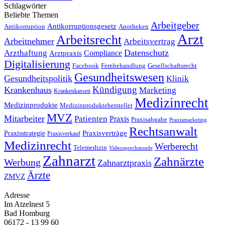
Schlagwörter
Beliebte Themen
Arbeitgeber
Antikorruptionsgesetz
Antikorruption
Apotheken
Arzt
Arbeitsrecht
Arbeitnehmer
Arbeitsvertrag
Datenschutz
Arzthaftung
Compliance
Arztpraxis
Digitalisierung
Facebook
Fernbehandlung
Gesellschaftsrecht
Gesundheitswesen
Gesundheitspolitik
Klinik
Kündigung
Krankenhaus
Marketing
Krankenkassen
Medizinrecht
Medizinprodukte
Medizinproduktehersteller
MVZ
Mitarbeiter
Patienten
Praxis
Praxisabgabe
Praxismarketing
Rechtsanwalt
Praxisverträge
Praxisstrategie
Praxisverkauf
Medizinrecht
Werberecht
Telemedizin
Videosprechstunde
Zahnarzt
Zahnärzte
Werbung
Zahnarztpraxis
Ärzte
ZMVZ
Adresse
Im Atzelnest 5
Bad Homburg
06172 - 13 99 60