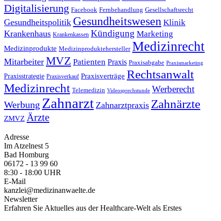
Digitalisierung
Facebook
Fernbehandlung
Gesellschaftsrecht
Gesundheitswesen
Gesundheitspolitik
Klinik
Kündigung
Krankenhaus
Marketing
Krankenkassen
Medizinrecht
Medizinprodukte
Medizinproduktehersteller
MVZ
Mitarbeiter
Patienten
Praxis
Praxisabgabe
Praxismarketing
Rechtsanwalt
Praxisverträge
Praxisstrategie
Praxisverkauf
Medizinrecht
Werberecht
Telemedizin
Videosprechstunde
Zahnarzt
Zahnärzte
Werbung
Zahnarztpraxis
Ärzte
ZMVZ
Adresse
Im Atzelnest 5
Bad Homburg
06172 - 13 99 60
8:30 - 18:00 UHR
E-Mail
kanzlei@medizinanwaelte.de
Newsletter
Erfahren Sie Aktuelles aus der Healthcare-Welt als Erstes