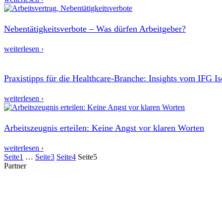
Nebentätigkeitsverbote – Was dürfen Arbeitgeber?
weiterlesen ›
Praxistipps für die Healthcare-Branche: Insights vom IFG I
weiterlesen ›
Arbeitszeugnis erteilen: Keine Angst vor klaren Worten
weiterlesen ›
Seite
1
…
Seite
3
Seite
4
Seite
5
Partner