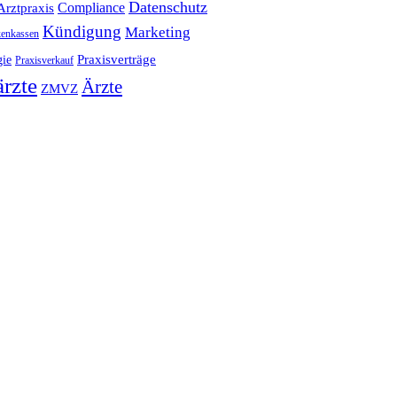
Datenschutz
Compliance
Arztpraxis
Kündigung
Marketing
enkassen
Praxisverträge
gie
Praxisverkauf
rzte
Ärzte
ZMVZ