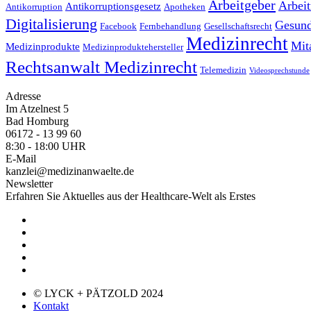
Arbeitgeber
Arbei
Antikorruptionsgesetz
Antikorruption
Apotheken
Digitalisierung
Gesund
Facebook
Fernbehandlung
Gesellschaftsrecht
Medizinrecht
Mit
Medizinprodukte
Medizinproduktehersteller
Rechtsanwalt Medizinrecht
Telemedizin
Videosprechstunde
Adresse
Im Atzelnest 5
Bad Homburg
06172 - 13 99 60
8:30 - 18:00 UHR
E-Mail
kanzlei@medizinanwaelte.de
Newsletter
Erfahren Sie Aktuelles aus der Healthcare-Welt als Erstes
© LYCK + PÄTZOLD 2024
Kontakt