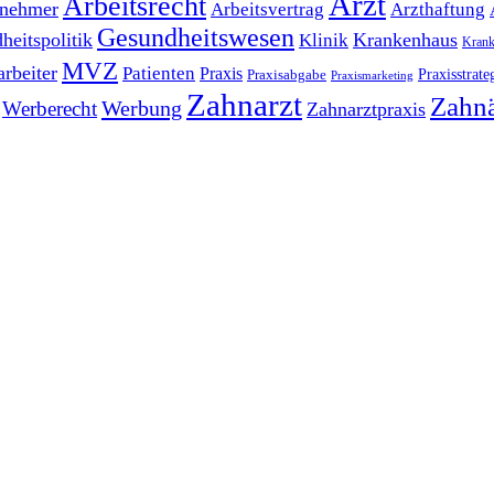
Arzt
Arbeitsrecht
tnehmer
Arbeitsvertrag
Arzthaftung
Gesundheitswesen
heitspolitik
Krankenhaus
Klinik
Krank
MVZ
arbeiter
Patienten
Praxis
Praxisstrate
Praxisabgabe
Praxismarketing
Zahnarzt
Zahnä
Werbung
Werberecht
Zahnarztpraxis