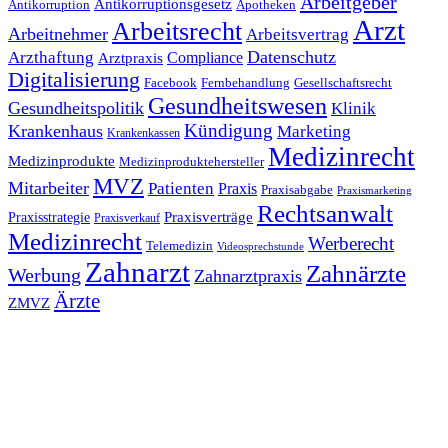
Arbeitgeber
Antikorruptionsgesetz
Antikorruption
Apotheken
Arzt
Arbeitsrecht
Arbeitnehmer
Arbeitsvertrag
Datenschutz
Arzthaftung
Compliance
Arztpraxis
Digitalisierung
Facebook
Fernbehandlung
Gesellschaftsrecht
Gesundheitswesen
Gesundheitspolitik
Klinik
Kündigung
Krankenhaus
Marketing
Krankenkassen
Medizinrecht
Medizinprodukte
Medizinproduktehersteller
MVZ
Mitarbeiter
Patienten
Praxis
Praxisabgabe
Praxismarketing
Rechtsanwalt
Praxisverträge
Praxisstrategie
Praxisverkauf
Medizinrecht
Werberecht
Telemedizin
Videosprechstunde
Zahnarzt
Zahnärzte
Werbung
Zahnarztpraxis
Ärzte
ZMVZ