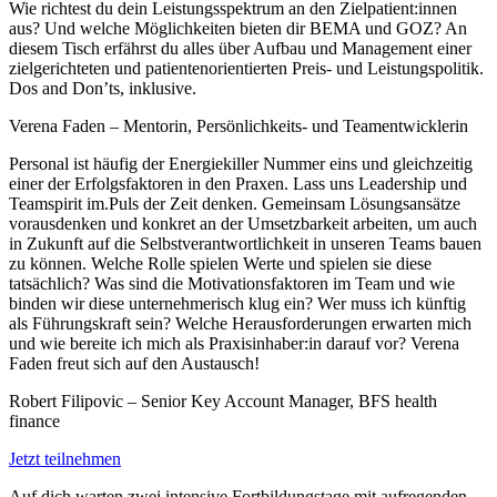
Wie richtest du dein Leistungsspektrum an den Zielpatient:innen
aus? Und welche Möglichkeiten bieten dir BEMA und GOZ? An
diesem Tisch erfährst du alles über Aufbau und Management einer
zielgerichteten und patientenorientierten Preis- und Leistungspolitik.
Dos and Don’ts, inklusive.
Verena Faden – Mentorin, Persönlichkeits- und Teamentwicklerin
Personal ist häufig der Energiekiller Nummer eins und gleichzeitig
einer der Erfolgsfaktoren in den Praxen. Lass uns Leadership und
Teamspirit im.Puls der Zeit denken. Gemeinsam Lösungsansätze
vorausdenken und konkret an der Umsetzbarkeit arbeiten, um auch
in Zukunft auf die Selbstverantwortlichkeit in unseren Teams bauen
zu können. Welche Rolle spielen Werte und spielen sie diese
tatsächlich? Was sind die Motivationsfaktoren im Team und wie
binden wir diese unternehmerisch klug ein? Wer muss ich künftig
als Führungskraft sein? Welche Herausforderungen erwarten mich
und wie bereite ich mich als Praxisinhaber:in darauf vor? Verena
Faden freut sich auf den Austausch!
Robert Filipovic – Senior Key Account Manager, BFS health
finance
Jetzt teilnehmen
Auf dich warten zwei intensive Fortbildungstage mit aufregenden