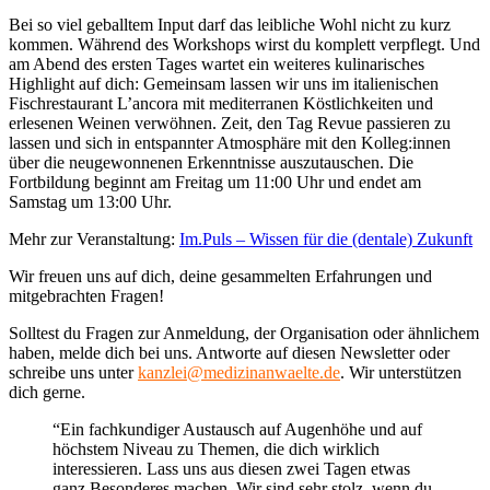
Bei so viel geballtem Input darf das leibliche Wohl nicht zu kurz
kommen. Während des Workshops wirst du komplett verpflegt. Und
am Abend des ersten Tages wartet ein weiteres kulinarisches
Highlight auf dich: Gemeinsam lassen wir uns im italienischen
Fischrestaurant L’ancora mit mediterranen Köstlichkeiten und
erlesenen Weinen verwöhnen. Zeit, den Tag Revue passieren zu
lassen und sich in entspannter Atmosphäre mit den Kolleg:innen
über die neugewonnenen Erkenntnisse auszutauschen. Die
Fortbildung beginnt am Freitag um 11:00 Uhr und endet am
Samstag um 13:00 Uhr.
Mehr zur Veranstaltung:
Im.Puls – Wissen für die (dentale) Zukunft
Wir freuen uns auf dich, deine gesammelten Erfahrungen und
mitgebrachten Fragen!
Solltest du Fragen zur Anmeldung, der Organisation oder ähnlichem
haben, melde dich bei uns. Antworte auf diesen Newsletter oder
schreibe uns unter
kanzlei@medizinanwaelte.de
. Wir unterstützen
dich gerne.
“Ein fachkundiger Austausch auf Augenhöhe und auf
höchstem Niveau zu Themen, die dich wirklich
interessieren. Lass uns aus diesen zwei Tagen etwas
ganz Besonderes machen. Wir sind sehr stolz, wenn du