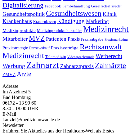
Digitalisierung
Facebook
Fernbehandlung
Gesellschaftsrecht
Gesundheitswesen
Gesundheitspolitik
Klinik
Kündigung
Krankenhaus
Marketing
Krankenkassen
Medizinrecht
Medizinprodukte
Medizinproduktehersteller
MVZ
Mitarbeiter
Patienten
Praxis
Praxisabgabe
Praxismarketing
Rechtsanwalt
Praxisverträge
Praxisstrategie
Praxisverkauf
Medizinrecht
Werberecht
Telemedizin
Videosprechstunde
Zahnarzt
Zahnärzte
Werbung
Zahnarztpraxis
Ärzte
ZMVZ
Adresse
Im Atzelnest 5
Bad Homburg
06172 - 13 99 60
8:30 - 18:00 UHR
E-Mail
kanzlei@medizinanwaelte.de
Newsletter
Erfahren Sie Aktuelles aus der Healthcare-Welt als Erstes