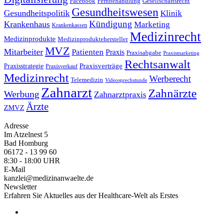
Facebook
Fernbehandlung
Gesellschaftsrecht
Gesundheitswesen
Gesundheitspolitik
Klinik
Kündigung
Krankenhaus
Marketing
Krankenkassen
Medizinrecht
Medizinprodukte
Medizinproduktehersteller
MVZ
Mitarbeiter
Patienten
Praxis
Praxisabgabe
Praxismarketing
Rechtsanwalt
Praxisverträge
Praxisstrategie
Praxisverkauf
Medizinrecht
Werberecht
Telemedizin
Videosprechstunde
Zahnarzt
Zahnärzte
Werbung
Zahnarztpraxis
Ärzte
ZMVZ
Adresse
Im Atzelnest 5
Bad Homburg
06172 - 13 99 60
8:30 - 18:00 UHR
E-Mail
kanzlei@medizinanwaelte.de
Newsletter
Erfahren Sie Aktuelles aus der Healthcare-Welt als Erstes