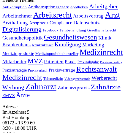
Beliebte Themen
Arbeitgeber
Antikorruptionsgesetz
Antikorruption
Apotheken
Arzt
Arbeitsrecht
Arbeitnehmer
Arbeitsvertrag
Datenschutz
Arzthaftung
Compliance
Arztpraxis
Digitalisierung
Facebook
Fernbehandlung
Gesellschaftsrecht
Gesundheitswesen
Gesundheitspolitik
Klinik
Kündigung
Krankenhaus
Marketing
Krankenkassen
Medizinrecht
Medizinprodukte
Medizinproduktehersteller
MVZ
Mitarbeiter
Patienten
Praxis
Praxisabgabe
Praxismarketing
Rechtsanwalt
Praxisverträge
Praxisstrategie
Praxisverkauf
Medizinrecht
Werberecht
Telemedizin
Videosprechstunde
Zahnarzt
Zahnärzte
Werbung
Zahnarztpraxis
Ärzte
ZMVZ
Adresse
Im Atzelnest 5
Bad Homburg
06172 - 13 99 60
8:30 - 18:00 UHR