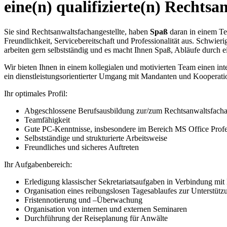
eine(n) qualifizierte(n) Rechtsa
Sie sind Rechtsanwaltsfachangestellte, haben
Spaß
daran in einem Te
Freundlichkeit, Servicebereitschaft und Professionalität aus. Schwie
arbeiten gern selbstständig und es macht Ihnen Spaß, Abläufe durch 
Wir bieten Ihnen in einem kollegialen und motivierten Team einen int
ein dienstleistungsorientierter Umgang mit Mandanten und Kooperation
Ihr optimales Profil:
Abgeschlossene Berufsausbildung zur/zum Rechtsanwaltsfacha
Teamfähigkeit
Gute PC-Kenntnisse, insbesondere im Bereich MS Office Profe
Selbstständige und strukturierte Arbeitsweise
Freundliches und sicheres Auftreten
Ihr Aufgabenbereich:
Erledigung klassischer Sekretariatsaufgaben in Verbindung m
Organisation eines reibungslosen Tagesablaufes zur Unterstüt
Fristennotierung und –Überwachung
Organisation von internen und externen Seminaren
Durchführung der Reiseplanung für Anwälte