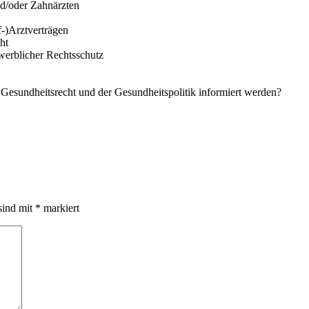
nd/oder Zahnärzten
f-)Arztverträgen
ht
werblicher Rechtsschutz
m Gesundheitsrecht und der Gesundheitspolitik informiert werden?
sind mit
*
markiert