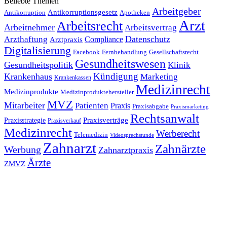
Beliebte Themen
Arbeitgeber
Antikorruptionsgesetz
Antikorruption
Apotheken
Arzt
Arbeitsrecht
Arbeitnehmer
Arbeitsvertrag
Datenschutz
Arzthaftung
Compliance
Arztpraxis
Digitalisierung
Facebook
Fernbehandlung
Gesellschaftsrecht
Gesundheitswesen
Gesundheitspolitik
Klinik
Kündigung
Krankenhaus
Marketing
Krankenkassen
Medizinrecht
Medizinprodukte
Medizinproduktehersteller
MVZ
Mitarbeiter
Patienten
Praxis
Praxisabgabe
Praxismarketing
Rechtsanwalt
Praxisverträge
Praxisstrategie
Praxisverkauf
Medizinrecht
Werberecht
Telemedizin
Videosprechstunde
Zahnarzt
Zahnärzte
Werbung
Zahnarztpraxis
Ärzte
ZMVZ