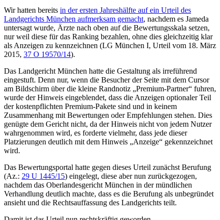
Wir hatten bereits
in der ersten Jahreshälfte auf ein Urteil des
Landgerichts München aufmerksam gemacht
, nachdem es Jameda
untersagt wurde, Ärzte nach oben auf die Bewertungsskala setzen,
nur weil diese für das Ranking bezahlen, ohne dies gleichzeitig klar
als Anzeigen zu kennzeichnen (LG München I, Urteil vom 18. März
2015,
37 O 19570/14
).
Das Landgericht München hatte die Gestaltung als irreführend
eingestuft. Denn nur, wenn die Besucher der Seite mit dem Cursor
am Bildschirm über die kleine Randnotiz „Premium-Partner“ fuhren,
wurde der Hinweis eingeblendet, dass die Anzeigen optionaler Teil
der kostenpflichten Premium-Pakete sind und in keinem
Zusammenhang mit Bewertungen oder Empfehlungen stehen. Dies
genügte dem Gericht nicht, da der Hinweis nicht von jedem Nutzer
wahrgenommen wird, es forderte vielmehr, dass jede dieser
Platzierungen deutlich mit dem Hinweis „Anzeige“ gekennzeichnet
wird.
Das Bewertungsportal hatte gegen dieses Urteil zunächst Berufung
(Az.:
29 U 1445/15
) eingelegt, diese aber nun zurückgezogen,
nachdem das Oberlandesgericht München in der mündlichen
Verhandlung deutlich machte, dass es die Berufung als unbegründet
ansieht und die Rechtsauffassung des Landgerichts teilt.
Damit ist das Urteil nun rechtskräftig geworden.