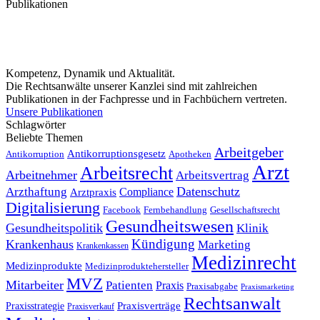
Publikationen
Kompetenz, Dynamik und Aktualität.
Die Rechtsanwälte unserer Kanzlei sind mit zahlreichen
Publikationen in der Fachpresse und in Fachbüchern vertreten.
Unsere Publikationen
Schlagwörter
Beliebte Themen
Arbeitgeber
Antikorruptionsgesetz
Antikorruption
Apotheken
Arzt
Arbeitsrecht
Arbeitnehmer
Arbeitsvertrag
Datenschutz
Arzthaftung
Compliance
Arztpraxis
Digitalisierung
Facebook
Fernbehandlung
Gesellschaftsrecht
Gesundheitswesen
Gesundheitspolitik
Klinik
Kündigung
Krankenhaus
Marketing
Krankenkassen
Medizinrecht
Medizinprodukte
Medizinproduktehersteller
MVZ
Mitarbeiter
Patienten
Praxis
Praxisabgabe
Praxismarketing
Rechtsanwalt
Praxisverträge
Praxisstrategie
Praxisverkauf