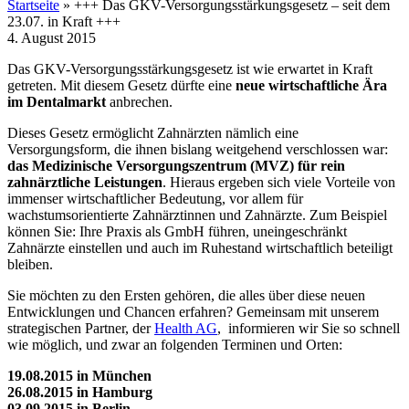
Startseite
»
+++ Das GKV-Versorgungsstärkungsgesetz – seit dem
23.07. in Kraft +++
4. August 2015
Das GKV-Versorgungsstärkungsgesetz ist wie erwartet in Kraft
getreten. Mit diesem Gesetz dürfte eine
neue wirtschaftliche Ära
im Dentalmarkt
anbrechen.
Dieses Gesetz ermöglicht Zahnärzten nämlich eine
Versorgungsform, die ihnen bislang weitgehend verschlossen war:
das Medizinische Versorgungszentrum (MVZ) für rein
zahnärztliche Leistungen
. Hieraus ergeben sich viele Vorteile von
immenser wirtschaftlicher Bedeutung, vor allem für
wachstumsorientierte Zahnärztinnen und Zahnärzte. Zum Beispiel
können Sie: Ihre Praxis als GmbH führen, uneingeschränkt
Zahnärzte einstellen und auch im Ruhestand wirtschaftlich beteiligt
bleiben.
Sie möchten zu den Ersten gehören, die alles über diese neuen
Entwicklungen und Chancen erfahren? Gemeinsam mit unserem
strategischen Partner, der
Health AG
, informieren wir Sie so schnell
wie möglich, und zwar an folgenden Terminen und Orten:
19.08.2015 in München
26.08.2015 in Hamburg
03.09.2015 in Berlin