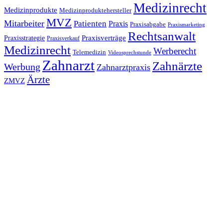
Medizinrecht
Medizinprodukte
Medizinproduktehersteller
MVZ
Mitarbeiter
Patienten
Praxis
Praxisabgabe
Praxismarketing
Rechtsanwalt
Praxisverträge
Praxisstrategie
Praxisverkauf
Medizinrecht
Werberecht
Telemedizin
Videosprechstunde
Zahnarzt
Zahnärzte
Werbung
Zahnarztpraxis
Ärzte
ZMVZ