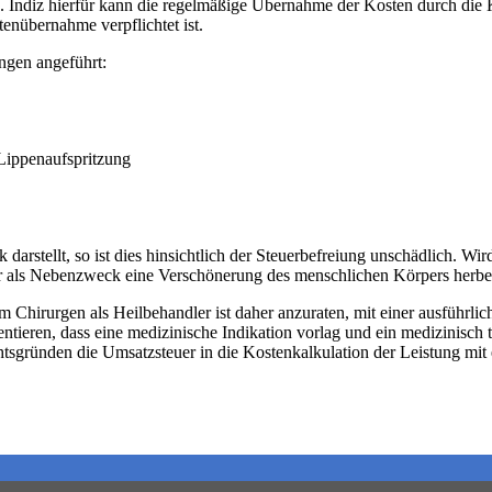
n. Indiz hierfür kann die regelmäßige Übernahme der Kosten durch die
enübernahme verpflichtet ist.
ngen angeführt:
 Lippenaufspritzung
rstellt, so ist dies hinsichtlich der Steuerbefreiung unschädlich. Wir
n er als Nebenzweck eine Verschönerung des menschlichen Körpers herbei
 Chirurgen als Heilbehandler ist daher anzuraten, mit einer ausführli
ntieren, dass eine medizinische Indikation vorlag und ein medizinisch
tsgründen die Umsatzsteuer in die Kostenkalkulation der Leistung mit 