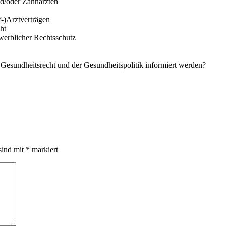
nd/oder Zahnärzten
f-)Arztverträgen
ht
werblicher Rechtsschutz
m Gesundheitsrecht und der Gesundheitspolitik informiert werden?
sind mit
*
markiert