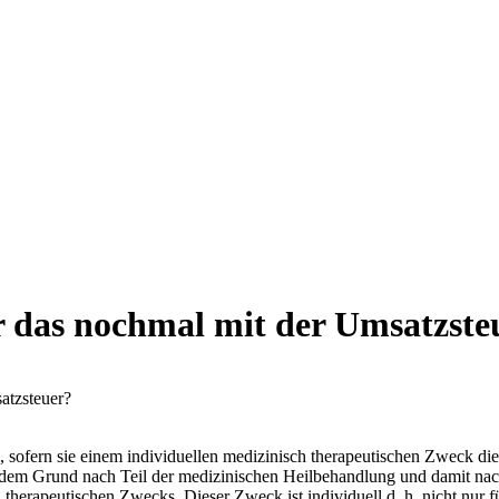
r das nochmal mit der Umsatzste
atzsteuer?
, sofern sie einem individuellen medizinisch therapeutischen Zweck d
n dem Grund nach Teil der medizinischen Heilbehandlung und damit na
 therapeutischen Zwecks. Dieser Zweck ist individuell d. h. nicht nur f