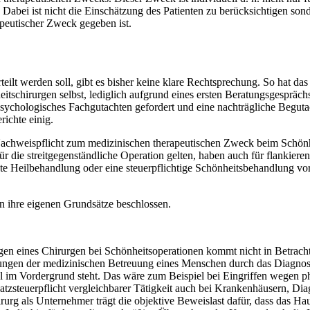
bei ist nicht die Einschätzung des Patienten zu berücksichtigen sond
peutischer Zweck gegeben ist.
ilt werden soll, gibt es bisher keine klare Rechtsprechung. So hat das
schirurgen selbst, lediglich aufgrund eines ersten Beratungsgesprächs
psychologisches Fachgutachten gefordert und eine nachträgliche Beguta
richte einig.
achweispflicht zum medizinischen therapeutischen Zweck beim Schönheits
 die streitgegenständliche Operation gelten, haben auch für flankiere
gte Heilbehandlung oder eine steuerpflichtige Schönheitsbehandlung vo
n ihre eigenen Grundsätze beschlossen.
ungen eines Chirurgen bei Schönheitsoperationen kommt nicht in Betracht
stungen der medizinischen Betreuung eines Menschen durch das Diagno
l im Vordergrund steht. Das wäre zum Beispiel bei Eingriffen wegen phy
Umsatzsteuerpflicht vergleichbarer Tätigkeit auch bei Krankenhäusern, D
rg als Unternehmer trägt die objektive Beweislast dafür, dass das Hau