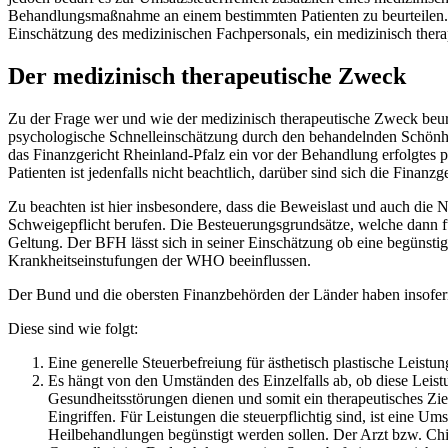
Behandlungsmaßnahme an einem bestimmten Patienten zu beurteilen. Da
Einschätzung des medizinischen Fachpersonals, ein medizinisch thera
Der medizinisch therapeutische Zweck
Zu der Frage wer und wie der medizinisch therapeutische Zweck beurte
psychologische Schnelleinschätzung durch den behandelnden Schönheit
das Finanzgericht Rheinland-Pfalz ein vor der Behandlung erfolgtes 
Patienten ist jedenfalls nicht beachtlich, darüber sind sich die Finanzge
Zu beachten ist hier insbesondere, dass die Beweislast und auch die N
Schweigepflicht berufen. Die Besteuerungsgrundsätze, welche dann für
Geltung. Der BFH lässt sich in seiner Einschätzung ob eine begünsti
Krankheitseinstufungen der WHO beeinflussen.
Der Bund und die obersten Finanzbehörden der Länder haben insofer
Diese sind wie folgt:
Eine generelle Steuerbefreiung für ästhetisch plastische Leist
Es hängt von den Umständen des Einzelfalls ab, ob diese Lei
Gesundheitsstörungen dienen und somit ein therapeutisches Zie
Eingriffen. Für Leistungen die steuerpflichtig sind, ist eine 
Heilbehandlungen begünstigt werden sollen. Der Arzt bzw. Chiru