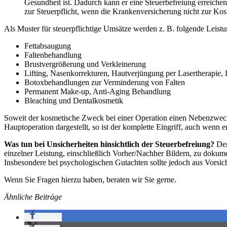
Gesundheit ist. Dadurch kann er eine Steuerbefreiung erreiche
zur Steuerpflicht, wenn die Krankenversicherung nicht zur Kost
Als Muster für steuerpflichtige Umsätze werden z. B. folgende Leistu
Fettabsaugung
Faltenbehandlung
Brustvergrößerung und Verkleinerung
Lifting, Nasenkorrekturen, Hautverjüngung per Lasertherapie,
Botoxbehandlungen zur Verminderung von Falten
Permanent Make-up, Anti-Aging Behandlung
Bleaching und Dentalkosmetik
Soweit der kosmetische Zweck bei einer Operation einen Nebenzweck da
Hauptoperation dargestellt, so ist der komplette Eingriff, auch wen
Was tun bei Unsicherheiten hinsichtlich der Steuerbefreiung?
Dem
einzelner Leistung, einschließlich Vorher/Nachher Bildern, zu dokume
Insbesondere bei psychologischen Gutachten sollte jedoch aus Vorsich
Wenn Sie Fragen hierzu haben, beraten wir Sie gerne.
Ähnliche Beiträge
teilen