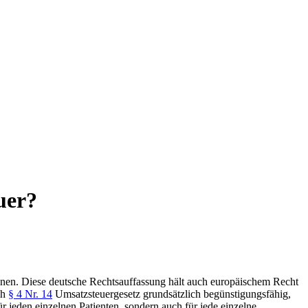
uer?
ienen. Diese deutsche Rechtsauffassung hält auch europäischem Recht
ch
§ 4 Nr. 14
Umsatzsteuergesetz grundsätzlich begünstigungsfähig,
ür jeden einzelnen Patienten, sondern auch für jede einzelne