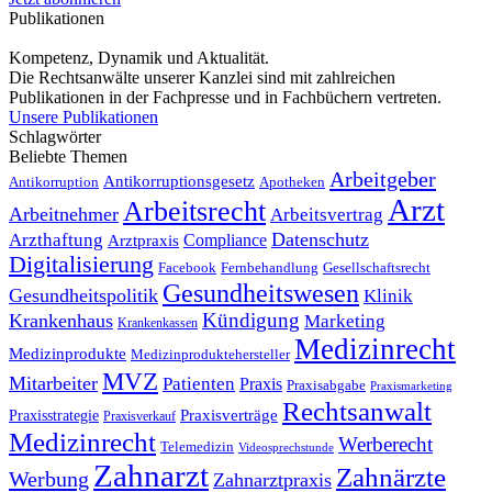
Publikationen
Kompetenz, Dynamik und Aktualität.
Die Rechtsanwälte unserer Kanzlei sind mit zahlreichen
Publikationen in der Fachpresse und in Fachbüchern vertreten.
Unsere Publikationen
Schlagwörter
Beliebte Themen
Arbeitgeber
Antikorruptionsgesetz
Antikorruption
Apotheken
Arzt
Arbeitsrecht
Arbeitnehmer
Arbeitsvertrag
Datenschutz
Arzthaftung
Compliance
Arztpraxis
Digitalisierung
Facebook
Fernbehandlung
Gesellschaftsrecht
Gesundheitswesen
Gesundheitspolitik
Klinik
Kündigung
Krankenhaus
Marketing
Krankenkassen
Medizinrecht
Medizinprodukte
Medizinproduktehersteller
MVZ
Mitarbeiter
Patienten
Praxis
Praxisabgabe
Praxismarketing
Rechtsanwalt
Praxisverträge
Praxisstrategie
Praxisverkauf
Medizinrecht
Werberecht
Telemedizin
Videosprechstunde
Zahnarzt
Zahnärzte
Werbung
Zahnarztpraxis