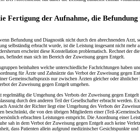
 die Fertigung der Aufnahme, die Befundun
g, wenn Befundung und Diagnostik nicht durch den abrechnenden Arzt, 
tung selbständig erbracht wurde, ist die Leistung insgesamt nicht mehr 
ndersherum erscheint diese Konstellation problematisch. Rechnet der 
, befindet man sich im Bereich der Zuweisung gegen Entgelt.
uppen beinhalten welche unterschiedliche Fachrichtungen haben und i
ufsordnung für Ärzte und Zahnärzte das Verbot der Zuweisung gegen Ent
einer Gemeinschaftspraxis nur zwischen Ärzten gleicher oder ähnlicher
Verbot der Zuweisung gegen Entgelt umgehen.
gt regelmäßig die Umgehung des Verbots der Zuweisung gegen Entgelt 
lassung durch den anderen Teil der Gesellschafter erbracht werden. Exe
ach Ansicht der Richter liegt eine Umgehung des Verbots der Zuweisun
gen beschränkt, die von den übrigen Mitgliedern einer (Teil-)Gemeinsch
n persönlich erbrachten Leistungen entspricht. Die Anordnung einer Lei
sruhe sah in dem Verbot der Zuweisung gegen Entgelt auch keine Verletz
heit, dass Patienten allein aufgrund medizinischer Gesichtspunkte und 