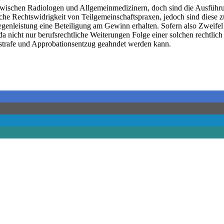
n zwischen Radiologen und Allgemeinmedizinern, doch sind die Ausführ
e Rechtswidrigkeit von Teilgemeinschaftspraxen, jedoch sind diese zum
egenleistung eine Beteiligung am Gewinn erhalten. Sofern also Zweife
da nicht nur berufsrechtliche Weiterungen Folge einer solchen rechtlich
itsstrafe und Approbationsentzug geahndet werden kann.