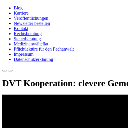
Blog
Karriere
Veröffentlichungen
Newsletter bestellen
Kontakt
Rechtsberatung
Steuerberatung
Medizinanwälteflat
Pflichtlektüre für den Fachanwalt
Impressum
Datenschutzerklärung
DVT Kooperation: clevere Geme