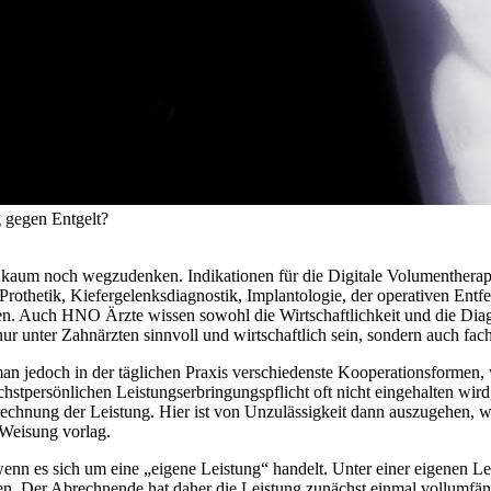
 gegen Entgelt?
 kaum noch wegzudenken. Indikationen für die Digitale Volumentherapi
Prothetik, Kiefergelenksdiagnostik, Implantologie, der operativen En
n. Auch HNO Ärzte wissen sowohl die Wirtschaftlichkeit und die Dia
unter Zahnärzten sinnvoll und wirtschaftlich sein, sondern auch facha
an jedoch in der täglichen Praxis verschiedenste Kooperationsformen,
höchstpersönlichen Leistungserbringungspflicht oft nicht eingehalten w
rechnung der Leistung. Hier ist von Unzulässigkeit dann auszugehen,
 Weisung vorlag.
nn es sich um eine „eigene Leistung“ handelt. Unter einer eigenen Lei
en. Der Abrechnende hat daher die Leistung zunächst einmal vollumfäng