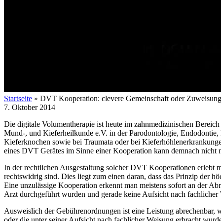
Startseite
»
DVT Kooperation: clevere Gemeinschaft oder Zuweisung
7. Oktober 2014
Die digitale Volumentherapie ist heute im zahnmedizinischen Bereich
Mund-, und Kieferheilkunde e.V. in der Parodontologie, Endodontie, 
Kieferknochen sowie bei Traumata oder bei Kieferhöhlenerkrankunge
eines DVT Gerätes im Sinne einer Kooperation kann demnach nicht nur 
In der rechtlichen Ausgestaltung solcher DVT Kooperationen erlebt m
rechtswidrig sind. Dies liegt zum einen daran, dass das Prinzip der 
Eine unzulässige Kooperation erkennt man meistens sofort an der Ab
Arzt durchgeführt wurden und gerade keine Aufsicht nach fachlicher
Ausweislich der Gebührenordnungen ist eine Leistung abrechenbar, we
oder die unter seiner Aufsicht nach fachlicher Weisung erbracht wurd