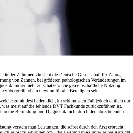
e in der Zahnmedizin sieht die Deutsche Gesellschaft für Zahn-,
tfernung von Zähnen, bei größeren pathologischen Veränderungen im
gnostik immer mehr zu schätzen. Die gemeinschaftliche Nutzung
rztübergreifend ein Gewinn für alle Beteiligten sein.
 welche zumindest bedenklich, im schlimmsten Fall jedoch einfach nur
ird, was meist auf die fehlende DVT Fachkunde zurückzuführen ist.
 wenn die Befundung und Diagnostik nicht durch den abrechnenden
stung versteht man Leistungen, die selbst durch den Arzt erbracht
lich selbst zu erbringen bzw. die Leistung muss unter seiner Aufsicht