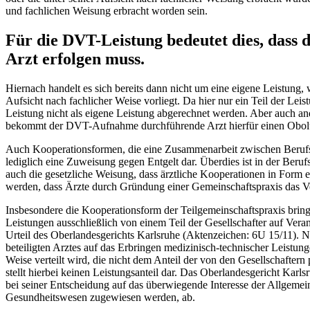
und fachlichen Weisung erbracht worden sein.
Für die DVT-Leistung bedeutet dies, dass
Arzt erfolgen muss.
Hiernach handelt es sich bereits dann nicht um eine eigene Leistun
Aufsicht nach fachlicher Weise vorliegt. Da hier nur ein Teil der Leis
Leistung nicht als eigene Leistung abgerechnet werden. Aber auch a
bekommt der DVT-Aufnahme durchführende Arzt hierfür einen Obolus
Auch Kooperationsformen, die eine Zusammenarbeit zwischen Berufsgr
lediglich eine Zuweisung gegen Entgelt dar. Überdies ist in der Ber
auch die gesetzliche Weisung, dass ärztliche Kooperationen in Form 
werden, dass Ärzte durch Gründung einer Gemeinschaftspraxis das 
Insbesondere die Kooperationsform der Teilgemeinschaftspraxis brin
Leistungen ausschließlich von einem Teil der Gesellschafter auf Veran
Urteil des Oberlandesgerichts Karlsruhe (Aktenzeichen: 6U 15/11). N
beteiligten Arztes auf das Erbringen medizinisch-technischer Leistun
Weise verteilt wird, die nicht dem Anteil der von den Gesellschafter
stellt hierbei keinen Leistungsanteil dar. Das Oberlandesgericht Karl
bei seiner Entscheidung auf das überwiegende Interesse der Allgemein
Gesundheitswesen zugewiesen werden, ab.