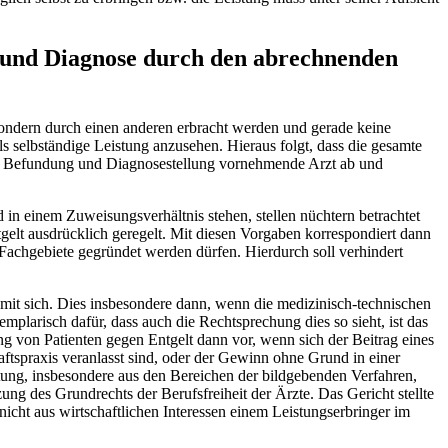
g und Diagnose durch den abrechnenden
sondern durch einen anderen erbracht werden und gerade keine
als selbständige Leistung anzusehen. Hieraus folgt, dass die gesamte
die Befundung und Diagnosestellung vornehmende Arzt ab und
n einem Zuweisungsverhältnis stehen, stellen nüchtern betrachtet
gelt ausdrücklich geregelt. Mit diesen Vorgaben korrespondiert dann
 Fachgebiete gegründet werden dürfen. Hierdurch soll verhindert
mit sich. Dies insbesondere dann, wenn die medizinisch-technischen
mplarisch dafür, dass auch die Rechtsprechung dies so sieht, ist das
g von Patienten gegen Entgelt dann vor, wenn sich der Beitrag eines
aftspraxis veranlasst sind, oder der Gewinn ohne Grund in einer
stung, insbesondere aus den Bereichen der bildgebenden Verfahren,
ung des Grundrechts der Berufsfreiheit der Ärzte. Das Gericht stellte
nicht aus wirtschaftlichen Interessen einem Leistungserbringer im