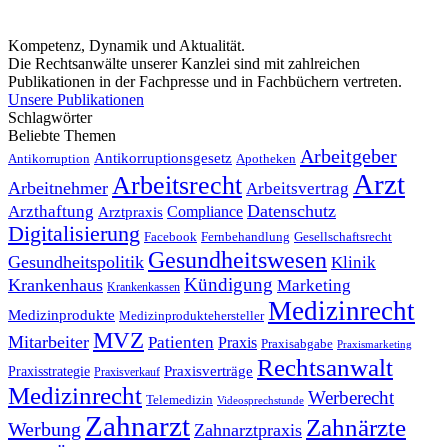
Kompetenz, Dynamik und Aktualität.
Die Rechtsanwälte unserer Kanzlei sind mit zahlreichen
Publikationen in der Fachpresse und in Fachbüchern vertreten.
Unsere Publikationen
Schlagwörter
Beliebte Themen
Arbeitgeber
Antikorruptionsgesetz
Antikorruption
Apotheken
Arzt
Arbeitsrecht
Arbeitnehmer
Arbeitsvertrag
Datenschutz
Arzthaftung
Compliance
Arztpraxis
Digitalisierung
Facebook
Fernbehandlung
Gesellschaftsrecht
Gesundheitswesen
Gesundheitspolitik
Klinik
Kündigung
Krankenhaus
Marketing
Krankenkassen
Medizinrecht
Medizinprodukte
Medizinproduktehersteller
MVZ
Mitarbeiter
Patienten
Praxis
Praxisabgabe
Praxismarketing
Rechtsanwalt
Praxisverträge
Praxisstrategie
Praxisverkauf
Medizinrecht
Werberecht
Telemedizin
Videosprechstunde
Zahnarzt
Zahnärzte
Werbung
Zahnarztpraxis