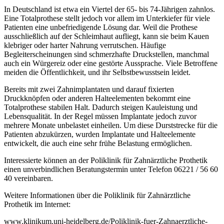
In Deutschland ist etwa ein Viertel der 65- bis 74-Jährigen zahnlos.
Eine Totalprothese stellt jedoch vor allem im Unterkiefer für viele
Patienten eine unbefriedigende Lösung dar. Weil die Prothese
ausschließlich auf der Schleimhaut aufliegt, kann sie beim Kauen
klebriger oder harter Nahrung verrutschen. Häufige
Begleiterscheinungen sind schmerzhafte Druckstellen, manchmal
auch ein Würgereiz oder eine gestörte Aussprache. Viele Betroffene
meiden die Öffentlichkeit, und ihr Selbstbewusstsein leidet.
Bereits mit zwei Zahnimplantaten und darauf fixierten
Druckknöpfen oder anderen Halteelementen bekommt eine
Totalprothese stabilen Halt. Dadurch steigen Kauleistung und
Lebensqualität. In der Regel müssen Implantate jedoch zuvor
mehrere Monate unbelastet einheilen. Um diese Durststrecke für die
Patienten abzukürzen, wurden Implantate und Halteelemente
entwickelt, die auch eine sehr frühe Belastung ermöglichen.
Interessierte können an der Poliklinik für Zahnärztliche Prothetik
einen unverbindlichen Beratungstermin unter Telefon 06221 / 56 60
40 vereinbaren.
Weitere Informationen über die Poliklinik für Zahnärztliche
Prothetik im Internet:
www.klinikum.uni-heidelberg.de/Poliklinik-fuer-Zahnaerztliche-