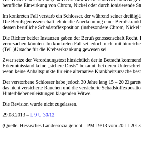
berufliche Einwirkung von Chrom, Nickel oder durch ionisierende Str
Im konkreten Fall verstarb ein Schlosser, der während seiner dreißigjä
Die Berufsgenossenschaft lehnte die Anerkennung einer Berufskrankh
dessen berufliche Schadstoffexposition (insbesondere Chrom, Nickel
Die Richter beider Instanzen gaben der Berufsgenossenschaft Recht. D
verursachen könnten. Im konkreten Fall sei jedoch nicht mit hinreic
(Teil-)Ursache für die Krebserkrankung gewesen sei.
Zwar setze der Verordnungstext hinsichtlich der in Betracht kommend
Erkenntnisstand keine „sichere Dosis“ bekannt, bei deren Unterschr
wenn keine Anhaltspunkte für eine alternative Krankheitsursache bes
Der verstorbene Schlosser habe jedoch 30 Jahre lang 15 – 20 Zigarett
das nicht versicherte Rauchen und die versicherte Schadstoffexpositio
Hinterbliebenenleistungen klagenden Witwe.
Die Revision wurde nicht zugelassen.
29.08.2013 –
L 9 U 30/12
(Quelle: Hessisches Landessozialgericht – PM 19/13 vom 20.11.2013