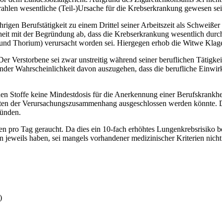
ahlen wesentliche (Teil-)Ursache für die Krebserkrankung gewesen sei.
hrigen Berufstätigkeit zu einem Drittel seiner Arbeitszeit als Schweiße
eit mit der Begründung ab, dass die Krebserkrankung wesentlich durc
 und Thorium) verursacht worden sei. Hiergegen erhob die Witwe Klag
er Verstorbene sei zwar unstreitig während seiner beruflichen Tätigkei
hender Wahrscheinlichkeit davon auszugehen, dass die berufliche Einwi
en Stoffe keine Mindestdosis für die Anerkennung einer Berufskrankhe
eiten der Verursachungszusammenhang ausgeschlossen werden könnte. De
tünden.
en pro Tag geraucht. Da dies ein 10-fach erhöhtes Lungenkrebsrisiko be
n jeweils haben, sei mangels vorhandener medizinischer Kriterien nicht 
)