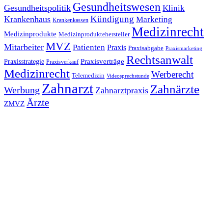
Gesundheitswesen
Gesundheitspolitik
Klinik
Kündigung
Krankenhaus
Marketing
Krankenkassen
Medizinrecht
Medizinprodukte
Medizinproduktehersteller
MVZ
Mitarbeiter
Patienten
Praxis
Praxisabgabe
Praxismarketing
Rechtsanwalt
Praxisverträge
Praxisstrategie
Praxisverkauf
Medizinrecht
Werberecht
Telemedizin
Videosprechstunde
Zahnarzt
Zahnärzte
Werbung
Zahnarztpraxis
Ärzte
ZMVZ