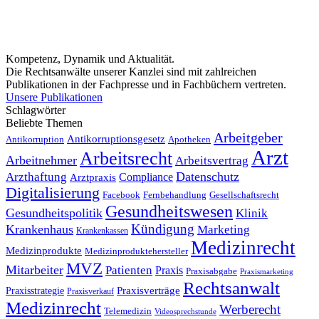
Kompetenz, Dynamik und Aktualität.
Die Rechtsanwälte unserer Kanzlei sind mit zahlreichen
Publikationen in der Fachpresse und in Fachbüchern vertreten.
Unsere Publikationen
Schlagwörter
Beliebte Themen
Arbeitgeber
Antikorruptionsgesetz
Antikorruption
Apotheken
Arzt
Arbeitsrecht
Arbeitnehmer
Arbeitsvertrag
Datenschutz
Arzthaftung
Compliance
Arztpraxis
Digitalisierung
Facebook
Fernbehandlung
Gesellschaftsrecht
Gesundheitswesen
Gesundheitspolitik
Klinik
Kündigung
Krankenhaus
Marketing
Krankenkassen
Medizinrecht
Medizinprodukte
Medizinproduktehersteller
MVZ
Mitarbeiter
Patienten
Praxis
Praxisabgabe
Praxismarketing
Rechtsanwalt
Praxisverträge
Praxisstrategie
Praxisverkauf
Medizinrecht
Werberecht
Telemedizin
Videosprechstunde