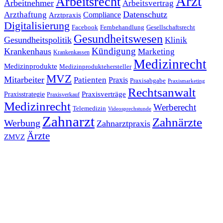
Arzt
Arbeitsrecht
Arbeitnehmer
Arbeitsvertrag
Datenschutz
Arzthaftung
Compliance
Arztpraxis
Digitalisierung
Facebook
Fernbehandlung
Gesellschaftsrecht
Gesundheitswesen
Gesundheitspolitik
Klinik
Kündigung
Krankenhaus
Marketing
Krankenkassen
Medizinrecht
Medizinprodukte
Medizinproduktehersteller
MVZ
Mitarbeiter
Patienten
Praxis
Praxisabgabe
Praxismarketing
Rechtsanwalt
Praxisverträge
Praxisstrategie
Praxisverkauf
Medizinrecht
Werberecht
Telemedizin
Videosprechstunde
Zahnarzt
Zahnärzte
Werbung
Zahnarztpraxis
Ärzte
ZMVZ