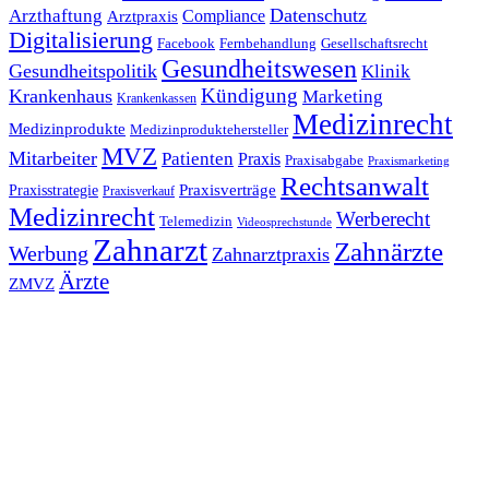
Datenschutz
Arzthaftung
Compliance
Arztpraxis
Digitalisierung
Facebook
Fernbehandlung
Gesellschaftsrecht
Gesundheitswesen
Gesundheitspolitik
Klinik
Kündigung
Krankenhaus
Marketing
Krankenkassen
Medizinrecht
Medizinprodukte
Medizinproduktehersteller
MVZ
Mitarbeiter
Patienten
Praxis
Praxisabgabe
Praxismarketing
Rechtsanwalt
Praxisverträge
Praxisstrategie
Praxisverkauf
Medizinrecht
Werberecht
Telemedizin
Videosprechstunde
Zahnarzt
Zahnärzte
Werbung
Zahnarztpraxis
Ärzte
ZMVZ