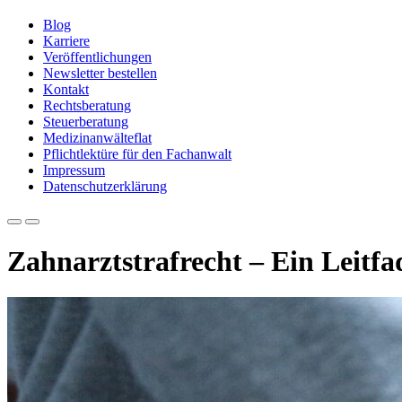
Blog
Karriere
Veröffentlichungen
Newsletter bestellen
Kontakt
Rechtsberatung
Steuerberatung
Medizinanwälteflat
Pflichtlektüre für den Fachanwalt
Impressum
Datenschutzerklärung
Zahnarztstrafrecht – Ein Leitfa