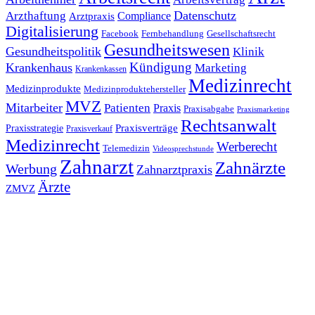
Datenschutz
Arzthaftung
Compliance
Arztpraxis
Digitalisierung
Facebook
Fernbehandlung
Gesellschaftsrecht
Gesundheitswesen
Gesundheitspolitik
Klinik
Kündigung
Krankenhaus
Marketing
Krankenkassen
Medizinrecht
Medizinprodukte
Medizinproduktehersteller
MVZ
Mitarbeiter
Patienten
Praxis
Praxisabgabe
Praxismarketing
Rechtsanwalt
Praxisverträge
Praxisstrategie
Praxisverkauf
Medizinrecht
Werberecht
Telemedizin
Videosprechstunde
Zahnarzt
Zahnärzte
Werbung
Zahnarztpraxis
Ärzte
ZMVZ