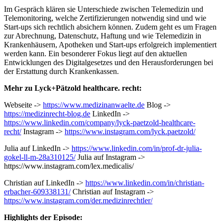
Im Gespräch klären sie Unterschiede zwischen Telemedizin und
Telemonitoring, welche Zertifizierungen notwendig sind und wie
Start-ups sich rechtlich absichern können. Zudem geht es um Fragen
zur Abrechnung, Datenschutz, Haftung und wie Telemedizin in
Krankenhäusern, Apotheken und Start-ups erfolgreich implementiert
werden kann. Ein besonderer Fokus liegt auf den aktuellen
Entwicklungen des Digitalgesetzes und den Herausforderungen bei
der Erstattung durch Krankenkassen.
Mehr zu Lyck+Pätzold healthcare. recht:
Webseite ->
https://www.medizinanwaelte.de
Blog ->
https://medizinrecht-blog.de
LinkedIn ->
https://www.linkedin.com/company/lyck-paetzold-healthcare-
recht/
Instagram ->
https://www.instagram.com/lyck.paetzold/
Julia auf LinkedIn ->
https://www.linkedin.com/in/prof-dr-julia-
gokel-ll-m-28a310125/
Julia auf Instagram ->
https://www.instagram.com/lex.medicalis/
Christian auf LinkedIn ->
https://www.linkedin.com/in/christian-
erbacher-609338131/
Christian auf Instagram ->
https://www.instagram.com/der.medizinrechtler/
Highlights der Episode: