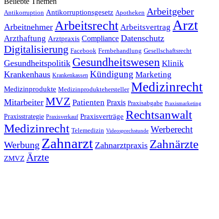
Beliebte Themen
Arbeitgeber
Antikorruptionsgesetz
Antikorruption
Apotheken
Arzt
Arbeitsrecht
Arbeitnehmer
Arbeitsvertrag
Datenschutz
Arzthaftung
Compliance
Arztpraxis
Digitalisierung
Facebook
Fernbehandlung
Gesellschaftsrecht
Gesundheitswesen
Gesundheitspolitik
Klinik
Kündigung
Krankenhaus
Marketing
Krankenkassen
Medizinrecht
Medizinprodukte
Medizinproduktehersteller
MVZ
Mitarbeiter
Patienten
Praxis
Praxisabgabe
Praxismarketing
Rechtsanwalt
Praxisverträge
Praxisstrategie
Praxisverkauf
Medizinrecht
Werberecht
Telemedizin
Videosprechstunde
Zahnarzt
Zahnärzte
Werbung
Zahnarztpraxis
Ärzte
ZMVZ