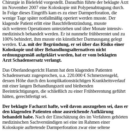
Chirurgie in Bielefeld vorgestellt. Daraufhin führte der beklagte Arzt
im November 2007 eine Koloskopie mit Polypenabtragung durch.
In Folge dieses Eingriffs kam es zu einer Darmperforation, die
wenige Tage später notfallmäßig operiert werden musste. Der
klagende Patient erlitt eine Bauchfellentzündung, musste
sich weiteren Operationen unterziehen und über Monate intensiv-
medizinisch behandelt werden. Er ist nunmehr frühberentet und zu
100% behindert, ihm musste ein künstlicher Darmausgang gelegt
werden.
U.a. mit der Begründung, er sei über das Risiko einer
Koloskopie und über Behandlungsalternativen nicht
ordnungsgemäß aufgeklärt worden, hat er vom beklagten
Arzt Schadensersatz verlangt.
Das Oberlandesgericht Hamm hat dem klagenden Patienten
Schadensersatz zugesprochen, u.a. 220.000 € Schmerzensgeld,
dessen Höhe durch den komplikationsträchtigen Krankheitsverlauf
mit einer langen Behandlungszeit und bleibenden
Beeinträchtigungen, die schließlich zu einer Frühberentung geführt
hätten, gerechtfertigt sei.
Der beklagte Facharzt hafte, weil davon auszugehen sei, dass er
den klagenden Patienten ohne ausreichende Aufklärung
behandelt habe.
Nach der Einschätzung des im Verfahren gehörten
medizinischen Sachverständigen sei eine im Rahmen einer
Koloskopie auftretende Darmperforation zwar eine seltene