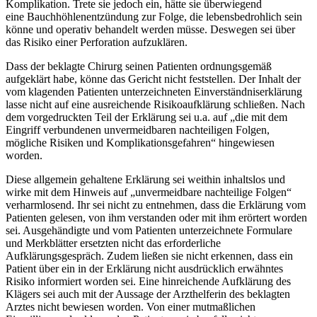
Komplikation. Trete sie jedoch ein, hätte sie überwiegend
eine Bauchhöhlenentzündung zur Folge, die lebensbedrohlich sein
könne und operativ behandelt werden müsse. Deswegen sei über
das Risiko einer Perforation aufzuklären.
Dass der beklagte Chirurg seinen Patienten ordnungsgemäß
aufgeklärt habe, könne das Gericht nicht feststellen. Der Inhalt der
vom klagenden Patienten unterzeichneten Einverständniserklärung
lasse nicht auf eine ausreichende Risikoaufklärung schließen. Nach
dem vorgedruckten Teil der Erklärung sei u.a. auf „die mit dem
Eingriff verbundenen unvermeidbaren nachteiligen Folgen,
mögliche Risiken und Komplikationsgefahren“ hingewiesen
worden.
Diese allgemein gehaltene Erklärung sei weithin inhaltslos und
wirke mit dem Hinweis auf „unvermeidbare nachteilige Folgen“
verharmlosend. Ihr sei nicht zu entnehmen, dass die Erklärung vom
Patienten gelesen, von ihm verstanden oder mit ihm erörtert worden
sei. Ausgehändigte und vom Patienten unterzeichnete Formulare
und Merkblätter ersetzten nicht das erforderliche
Aufklärungsgespräch. Zudem ließen sie nicht erkennen, dass ein
Patient über ein in der Erklärung nicht ausdrücklich erwähntes
Risiko informiert worden sei. Eine hinreichende Aufklärung des
Klägers sei auch mit der Aussage der Arzthelferin des beklagten
Arztes nicht bewiesen worden. Von einer mutmaßlichen