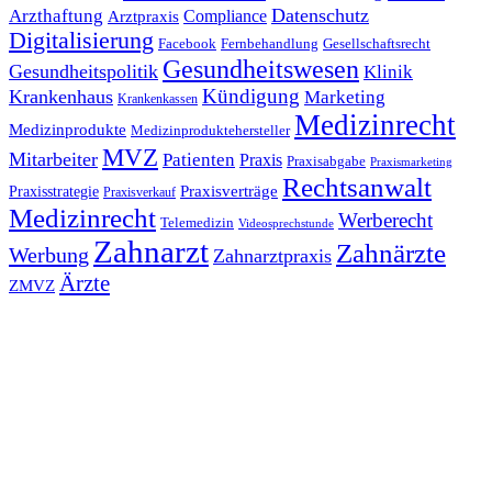
Datenschutz
Arzthaftung
Compliance
Arztpraxis
Digitalisierung
Facebook
Fernbehandlung
Gesellschaftsrecht
Gesundheitswesen
Gesundheitspolitik
Klinik
Kündigung
Krankenhaus
Marketing
Krankenkassen
Medizinrecht
Medizinprodukte
Medizinproduktehersteller
MVZ
Mitarbeiter
Patienten
Praxis
Praxisabgabe
Praxismarketing
Rechtsanwalt
Praxisverträge
Praxisstrategie
Praxisverkauf
Medizinrecht
Werberecht
Telemedizin
Videosprechstunde
Zahnarzt
Zahnärzte
Werbung
Zahnarztpraxis
Ärzte
ZMVZ