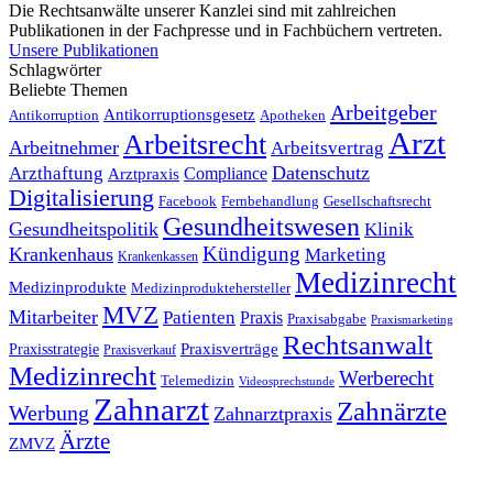
Die Rechtsanwälte unserer Kanzlei sind mit zahlreichen
Publikationen in der Fachpresse und in Fachbüchern vertreten.
Unsere Publikationen
Schlagwörter
Beliebte Themen
Arbeitgeber
Antikorruptionsgesetz
Antikorruption
Apotheken
Arzt
Arbeitsrecht
Arbeitnehmer
Arbeitsvertrag
Datenschutz
Arzthaftung
Compliance
Arztpraxis
Digitalisierung
Facebook
Fernbehandlung
Gesellschaftsrecht
Gesundheitswesen
Gesundheitspolitik
Klinik
Kündigung
Krankenhaus
Marketing
Krankenkassen
Medizinrecht
Medizinprodukte
Medizinproduktehersteller
MVZ
Mitarbeiter
Patienten
Praxis
Praxisabgabe
Praxismarketing
Rechtsanwalt
Praxisverträge
Praxisstrategie
Praxisverkauf
Medizinrecht
Werberecht
Telemedizin
Videosprechstunde
Zahnarzt
Zahnärzte
Werbung
Zahnarztpraxis
Ärzte
ZMVZ