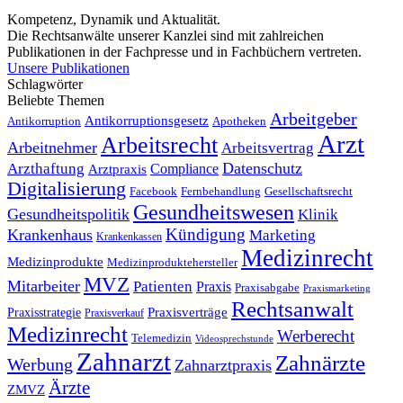
Kompetenz, Dynamik und Aktualität.
Die Rechtsanwälte unserer Kanzlei sind mit zahlreichen
Publikationen in der Fachpresse und in Fachbüchern vertreten.
Unsere Publikationen
Schlagwörter
Beliebte Themen
Arbeitgeber
Antikorruptionsgesetz
Antikorruption
Apotheken
Arzt
Arbeitsrecht
Arbeitnehmer
Arbeitsvertrag
Datenschutz
Arzthaftung
Compliance
Arztpraxis
Digitalisierung
Facebook
Fernbehandlung
Gesellschaftsrecht
Gesundheitswesen
Gesundheitspolitik
Klinik
Kündigung
Krankenhaus
Marketing
Krankenkassen
Medizinrecht
Medizinprodukte
Medizinproduktehersteller
MVZ
Mitarbeiter
Patienten
Praxis
Praxisabgabe
Praxismarketing
Rechtsanwalt
Praxisverträge
Praxisstrategie
Praxisverkauf
Medizinrecht
Werberecht
Telemedizin
Videosprechstunde
Zahnarzt
Zahnärzte
Werbung
Zahnarztpraxis
Ärzte
ZMVZ