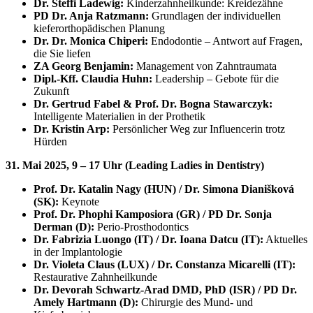
Dr. Steffi Ladewig:
Kinderzahnheilkunde: Kreidezähne
PD Dr. Anja Ratzmann:
Grundlagen der individuellen
kieferorthopädischen Planung
Dr. Dr. Monica Chiperi:
Endodontie – Antwort auf Fragen,
die Sie liefen
ZA Georg Benjamin:
Management von Zahntraumata
Dipl.-Kff. Claudia Huhn:
Leadership – Gebote für die
Zukunft
Dr. Gertrud Fabel & Prof. Dr. Bogna Stawarczyk:
Intelligente Materialien in der Prothetik
Dr. Kristin Arp:
Persönlicher Weg zur Influencerin trotz
Hürden
31. Mai 2025, 9 – 17 Uhr (Leading Ladies in Dentistry)
Prof. Dr. Katalin Nagy (HUN) / Dr. Simona Dianišková
(SK):
Keynote
Prof. Dr. Phophi Kamposiora (GR) / PD Dr. Sonja
Derman (D):
Perio-Prosthodontics
Dr. Fabrizia Luongo (IT) / Dr. Ioana Datcu (IT):
Aktuelles
in der Implantologie
Dr. Violeta Claus (LUX) / Dr. Constanza Micarelli (IT):
Restaurative Zahnheilkunde
Dr. Devorah Schwartz-Arad DMD, PhD (ISR) / PD Dr.
Amely Hartmann (D):
Chirurgie des Mund- und