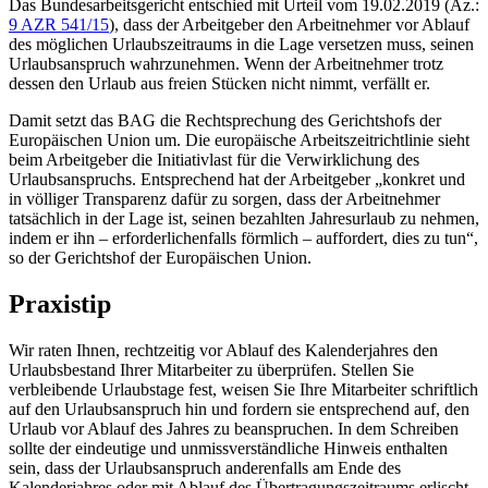
Das Bundesarbeitsgericht entschied mit Urteil vom 19.02.2019 (Az.:
9 AZR 541/15
), dass der Arbeitgeber den Arbeitnehmer vor Ablauf
des möglichen Urlaubszeitraums in die Lage versetzen muss, seinen
Urlaubsanspruch wahrzunehmen. Wenn der Arbeitnehmer trotz
dessen den Urlaub aus freien Stücken nicht nimmt, verfällt er.
Damit setzt das BAG die Rechtsprechung des Gerichtshofs der
Europäischen Union um. Die europäische Arbeitszeitrichtlinie sieht
beim Arbeitgeber die Initiativlast für die Verwirklichung des
Urlaubsanspruchs. Entsprechend hat der Arbeitgeber „konkret und
in völliger Transparenz dafür zu sorgen, dass der Arbeitnehmer
tatsächlich in der Lage ist, seinen bezahlten Jahresurlaub zu nehmen,
indem er ihn – erforderlichenfalls förmlich – auffordert, dies zu tun“,
so der Gerichtshof der Europäischen Union.
Praxistip
Wir raten Ihnen, rechtzeitig vor Ablauf des Kalenderjahres den
Urlaubsbestand Ihrer Mitarbeiter zu überprüfen. Stellen Sie
verbleibende Urlaubstage fest, weisen Sie Ihre Mitarbeiter schriftlich
auf den Urlaubsanspruch hin und fordern sie entsprechend auf, den
Urlaub vor Ablauf des Jahres zu beanspruchen. In dem Schreiben
sollte der eindeutige und unmissverständliche Hinweis enthalten
sein, dass der Urlaubsanspruch anderenfalls am Ende des
Kalenderjahres oder mit Ablauf des Übertragungszeitraums erlischt.