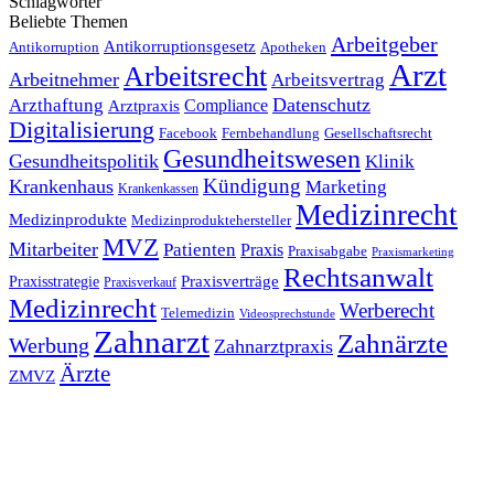
Schlagwörter
Beliebte Themen
Arbeitgeber
Antikorruptionsgesetz
Antikorruption
Apotheken
Arzt
Arbeitsrecht
Arbeitnehmer
Arbeitsvertrag
Datenschutz
Arzthaftung
Compliance
Arztpraxis
Digitalisierung
Facebook
Fernbehandlung
Gesellschaftsrecht
Gesundheitswesen
Gesundheitspolitik
Klinik
Kündigung
Krankenhaus
Marketing
Krankenkassen
Medizinrecht
Medizinprodukte
Medizinproduktehersteller
MVZ
Mitarbeiter
Patienten
Praxis
Praxisabgabe
Praxismarketing
Rechtsanwalt
Praxisverträge
Praxisstrategie
Praxisverkauf
Medizinrecht
Werberecht
Telemedizin
Videosprechstunde
Zahnarzt
Zahnärzte
Werbung
Zahnarztpraxis
Ärzte
ZMVZ