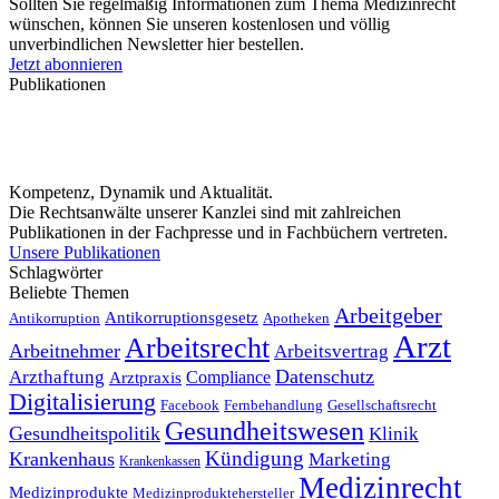
Sollten Sie regelmäßig Informationen zum Thema Medizinrecht
wünschen, können Sie unseren kostenlosen und völlig
unverbindlichen Newsletter hier bestellen.
Jetzt abonnieren
Publikationen
Kompetenz, Dynamik und Aktualität.
Die Rechtsanwälte unserer Kanzlei sind mit zahlreichen
Publikationen in der Fachpresse und in Fachbüchern vertreten.
Unsere Publikationen
Schlagwörter
Beliebte Themen
Arbeitgeber
Antikorruptionsgesetz
Antikorruption
Apotheken
Arzt
Arbeitsrecht
Arbeitnehmer
Arbeitsvertrag
Datenschutz
Arzthaftung
Compliance
Arztpraxis
Digitalisierung
Facebook
Fernbehandlung
Gesellschaftsrecht
Gesundheitswesen
Gesundheitspolitik
Klinik
Kündigung
Krankenhaus
Marketing
Krankenkassen
Medizinrecht
Medizinprodukte
Medizinproduktehersteller