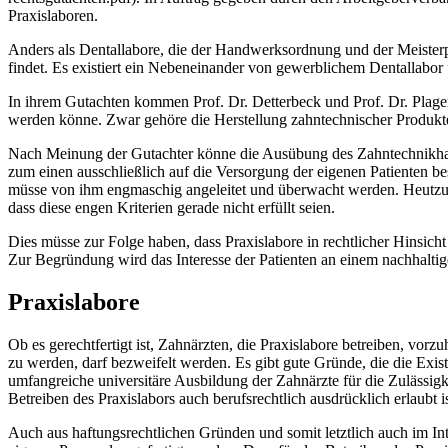
Praxislaboren.
Anders als Dentallabore, die der Handwerksordnung und der Meisterpf
findet. Es existiert ein Nebeneinander von gewerblichem Dentallabor 
In ihrem Gutachten kommen Prof. Dr. Detterbeck und Prof. Dr. Plagem
werden könne. Zwar gehöre die Herstellung zahntechnischer Produkte
Nach Meinung der Gutachter könne die Ausübung des Zahntechnikhandw
zum einen ausschließlich auf die Versorgung der eigenen Patienten b
müsse von ihm engmaschig angeleitet und überwacht werden. Heutzuta
dass diese engen Kriterien gerade nicht erfüllt seien.
Dies müsse zur Folge haben, dass Praxislabore in rechtlicher Hinsich
Zur Begründung wird das Interesse der Patienten an einem nachhalti
Praxislabore
Ob es gerechtfertigt ist, Zahnärzten, die Praxislabore betreiben, vo
zu werden, darf bezweifelt werden. Es gibt gute Gründe, die die Existe
umfangreiche universitäre Ausbildung der Zahnärzte für die Zulässi
Betreiben des Praxislabors auch berufsrechtlich ausdrücklich erlaubt 
Auch aus haftungsrechtlichen Gründen und somit letztlich auch im In