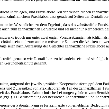
licht unterliegen, sind Praxislabore Teil der freiberuflichen zahnärz
und zahnärztlichem Praxislabor, dass gerade auf Seiten der Dentallabo
ann im Wesentlichen zu dem Ergebnis, dass das zahnärztliche Praxislab
 auch zum zahnärztlichen Berufsbild und sei nicht nur Kernbereich d
erks jedoch nur unter zwei engen Voraussetzungen tatsächlich als za
eschränkt sein und zum anderen müsse der Zahnarzt die Arbeiten entwed
ge seien nach Auffassung der Gutachter zahnärztliche Praxislabore au
t letztlich genauso wie Dentallabore zu behandeln seien und sie folgli
gen Gesundheitsschutz genannt.
rzuhalten, aufgrund der jeweils gewählten Kooperationsform ggf. dem Pa
nz und Zulässigkeit von Praxislaboren als Teil der zahnärztlichen Tätigk
gkeit des Praxislabors. Zahntechnische Leistungen gehören zum Berufs
ist (vgl. § 11 Berufsordnung der hessischen Zahnärztinnen und Zahnärzt
teresse der Patienten kann es für Zahnärzte von erheblicher Bedeutung