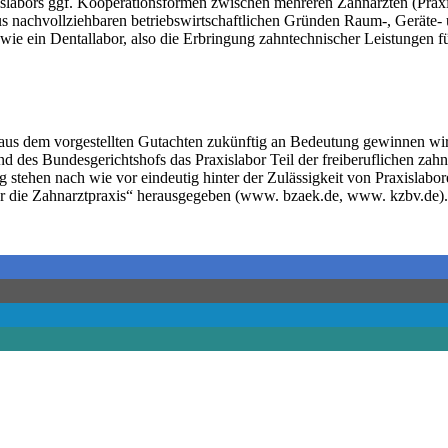
axislabors ggf. Kooperationsformen zwischen mehreren Zahnärzten (Prax
nachvollziehbaren betriebswirtschaftlichen Gründen Raum-, Geräte- un
ie ein Dentallabor, also die Erbringung zahntechnischer Leistungen für
g aus dem vorgestellten Gutachten zukünftig an Bedeutung gewinnen wird
 des Bundesgerichtshofs das Praxislabor Teil der freiberuflichen zahnä
ehen nach wie vor eindeutig hinter der Zulässigkeit von Praxislabor
r die Zahnarztpraxis“ herausgegeben (www. bzaek.de, www. kzbv.de).