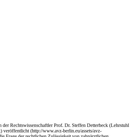
 der Rechtswissenschaftler Prof. Dr. Steffen Detterbeck (Lehrstuhl
veröffentlicht (http://www.avz-berlin.eu/assets/avz-
 Frage der rechtlichen Zulässigkeit von zahnärztlichen