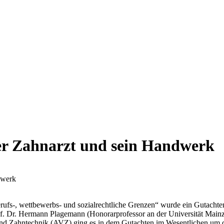
Der Zahnarzt und sein Handwerk
dwerk
rufs-, wettbewerbs- und sozialrechtliche Grenzen“ wurde ein Gutachten
f. Dr. Hermann Plagemann (Honorarprofessor an der Universität Mainz) 
and Zahntechnik (AVZ) ging es in dem Gutachten im Wesentlichen um die