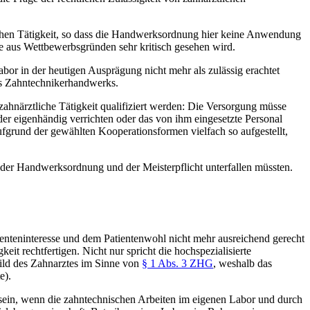
tlichen Tätigkeit, so dass die Handwerksordnung hier keine Anwendung
re aus Wettbewerbsgründen sehr kritisch gesehen wird.
or in der heutigen Ausprägung nicht mehr als zulässig erachtet
es Zahntechnikerhandwerks.
hnärztliche Tätigkeit qualifiziert werden: Die Versorgung müsse
er eigenhändig verrichten oder das von ihm eingesetzte Personal
fgrund der gewählten Kooperationsformen vielfach so aufgestellt,
ch der Handwerksordnung und der Meisterpflicht unterfallen müssten.
tienteninteresse und dem Patientenwohl nicht mehr ausreichend gerecht
eit rechtfertigen. Nicht nur spricht die hochspezialisierte
bild des Zahnarztes im Sinne von
§ 1 Abs. 3 ZHG
, weshalb das
e).
 sein, wenn die zahntechnischen Arbeiten im eigenen Labor und durch