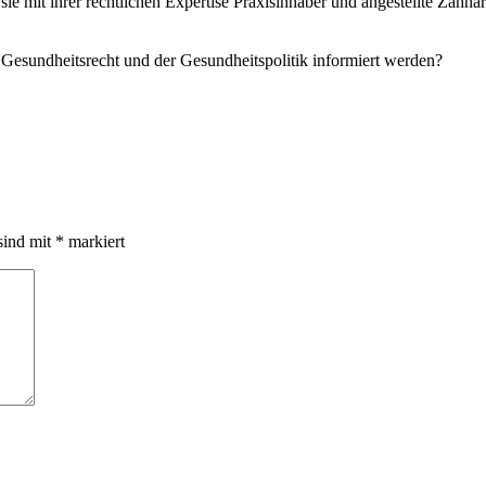
 sie mit ihrer rechtlichen Expertise Praxisinhaber und angestellte Zah
m Gesundheitsrecht und der Gesundheitspolitik informiert werden?
sind mit
*
markiert