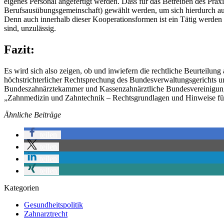
eigenes Personal angefertigt werden. Dass für das Betreiben des Pr
Berufsausübungsgemeinschaft) gewählt werden, um sich hierdurch aus 
Denn auch innerhalb dieser Kooperationsformen ist ein Tätig werden w
sind, unzulässig.
Fazit:
Es wird sich also zeigen, ob und inwiefern die rechtliche Beurteilun
höchstrichterlicher Rechtsprechung des Bundesverwaltungsgerichts und
Bundeszahnärztekammer und Kassenzahnärztliche Bundesvereinigung st
„Zahnmedizin und Zahntechnik – Rechtsgrundlagen und Hinweise fü
Ähnliche Beiträge
teilen
teilen
teilen
teilen
Kategorien
Gesundheitspolitik
Zahnarztrecht