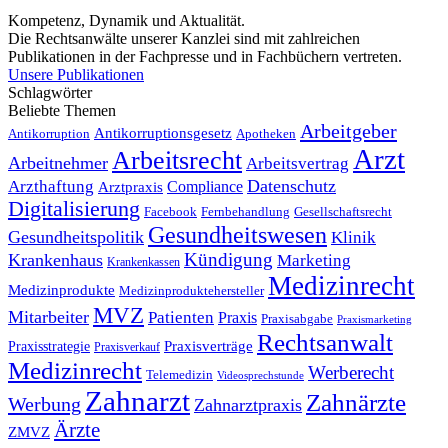
Kompetenz, Dynamik und Aktualität.
Die Rechtsanwälte unserer Kanzlei sind mit zahlreichen
Publikationen in der Fachpresse und in Fachbüchern vertreten.
Unsere Publikationen
Schlagwörter
Beliebte Themen
Arbeitgeber
Antikorruptionsgesetz
Antikorruption
Apotheken
Arzt
Arbeitsrecht
Arbeitnehmer
Arbeitsvertrag
Datenschutz
Arzthaftung
Compliance
Arztpraxis
Digitalisierung
Facebook
Fernbehandlung
Gesellschaftsrecht
Gesundheitswesen
Gesundheitspolitik
Klinik
Kündigung
Krankenhaus
Marketing
Krankenkassen
Medizinrecht
Medizinprodukte
Medizinproduktehersteller
MVZ
Mitarbeiter
Patienten
Praxis
Praxisabgabe
Praxismarketing
Rechtsanwalt
Praxisverträge
Praxisstrategie
Praxisverkauf
Medizinrecht
Werberecht
Telemedizin
Videosprechstunde
Zahnarzt
Zahnärzte
Werbung
Zahnarztpraxis
Ärzte
ZMVZ