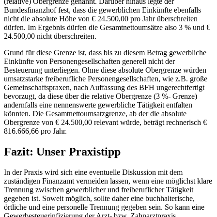
(relative) Obergrenze genannt. Darüber hinaus legte der
Bundesfinanzhof fest, dass die gewerblichen Einkünfte ebenfalls
nicht die absolute Höhe von € 24.500,00 pro Jahr überschreiten
dürfen. Im Ergebnis dürfen die Gesamtnettoumsätze also 3 % und €
24.500,00 nicht überschreiten.
Grund für diese Grenze ist, dass bis zu diesem Betrag gewerbliche
Einkünfte von Personengesellschaften generell nicht der
Besteuerung unterliegen. Ohne diese absolute Obergrenze würden
umsatzstarke freiberufliche Personengesellschaften, wie z.B. große
Gemeinschaftspraxen, nach Auffassung des BFH ungerechtfertigt
bevorzugt, da diese über die relative Obergrenze (3 %- Grenze)
andernfalls eine nennenswerte gewerbliche Tätigkeit entfalten
könnten. Die Gesamtnettoumsatzgrenze, ab der die absolute
Obergrenze von € 24.500,00 relevant würde, beträgt rechnerisch €
816.666,66 pro Jahr.
Fazit: Unser Praxistipp
In der Praxis wird sich eine eventuelle Diskussion mit dem
zuständigen Finanzamt vermeiden lassen, wenn eine möglichst klare
Trennung zwischen gewerblicher und freiberuflicher Tätigkeit
gegeben ist. Soweit möglich, sollte daher eine buchhalterische,
örtliche und eine personelle Trennung gegeben sein. So kann eine
Gewerbesteuerinfizierung der Arzt- bzw. Zahnarztpraxis