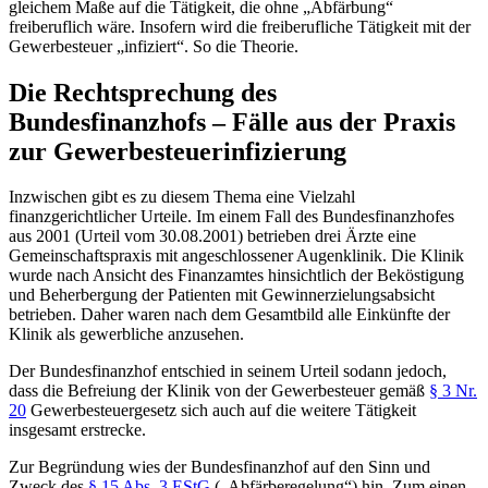
gleichem Maße auf die Tätigkeit, die ohne „Abfärbung“
freiberuflich wäre. Insofern wird die freiberufliche Tätigkeit mit der
Gewerbesteuer „infiziert“. So die Theorie.
Die Rechtsprechung des
Bundesfinanzhofs – Fälle aus der Praxis
zur Gewerbesteuerinfizierung
Inzwischen gibt es zu diesem Thema eine Vielzahl
finanzgerichtlicher Urteile. Im einem Fall des Bundesfinanzhofes
aus 2001 (Urteil vom 30.08.2001) betrieben drei Ärzte eine
Gemeinschaftspraxis mit angeschlossener Augenklinik. Die Klinik
wurde nach Ansicht des Finanzamtes hinsichtlich der Beköstigung
und Beherbergung der Patienten mit Gewinnerzielungsabsicht
betrieben. Daher waren nach dem Gesamtbild alle Einkünfte der
Klinik als gewerbliche anzusehen.
Der Bundesfinanzhof entschied in seinem Urteil sodann jedoch,
dass die Befreiung der Klinik von der Gewerbesteuer gemäß
§ 3 Nr.
20
Gewerbesteuergesetz sich auch auf die weitere Tätigkeit
insgesamt erstrecke.
Zur Begründung wies der Bundesfinanzhof auf den Sinn und
Zweck des
§ 15 Abs. 3 EStG
(„Abfärberegelung“) hin. Zum einen