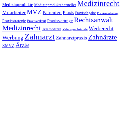
Medizinrecht
Medizinprodukte
Medizinproduktehersteller
MVZ
Mitarbeiter
Patienten
Praxis
Praxisabgabe
Praxismarketing
Rechtsanwalt
Praxisverträge
Praxisstrategie
Praxisverkauf
Medizinrecht
Werberecht
Telemedizin
Videosprechstunde
Zahnarzt
Zahnärzte
Werbung
Zahnarztpraxis
Ärzte
ZMVZ