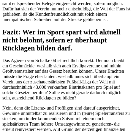
samt entsprechender Belege eingereicht werden, sofern möglich.
Dafür hat sich der Verein nunmehr entschuldigt, die Wut der Fans ist
geblieben, da die Kundenfreundlichkeit mit solch einem
unempathischen Schreiben auf der Strecke geblieben ist.
Fazit: Wer im Sport spart wird aktuell
nicht belohnt, sofern er überhaupt
Rücklagen bilden darf.
Das Agieren von Schalke 04 ist rechtlich korrekt. Dennoch bleibt
ein Geschmäckle, weshalb sich auch Erstligavereine und mithin
Großveranstalter auf das Gesetz berufen können. Unser Erachten
müsste die Frage eher lauten: weshalb muss sich überhaupt ein
Verein aus der zuschauerstärksten Fußball-Liga der Welt mit
durchschnittlich 43.000 verkauften Eintrittskarten pro Spiel auf
solche Gesetze berufen? Sollte es nicht gerade dadurch möglich
sein, ausreichend Rücklagen zu bilden?
Nein, denn die Lizenz- und Profiligen sind darauf ausgerichtet,
Gewinne unmittelbar zu realisieren und in (teure) Spielertransfers zu
stecken, um in der kommenden Saison mit einem noch
spielstärkeren Team höhere Umsatzgewinne zu generieren- die
erneut reinvestiert werden. Auf Grund der derzeitigen finanziellen