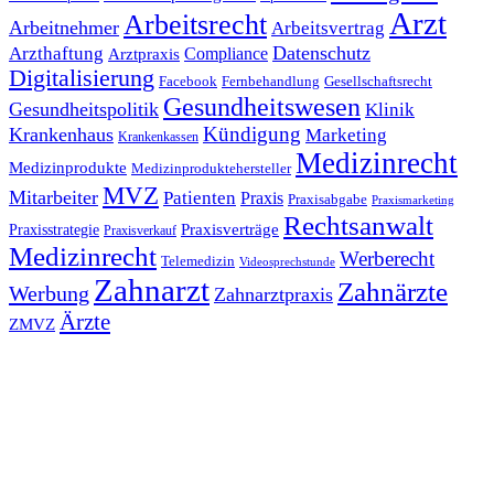
Arzt
Arbeitsrecht
Arbeitnehmer
Arbeitsvertrag
Datenschutz
Arzthaftung
Compliance
Arztpraxis
Digitalisierung
Facebook
Fernbehandlung
Gesellschaftsrecht
Gesundheitswesen
Gesundheitspolitik
Klinik
Kündigung
Krankenhaus
Marketing
Krankenkassen
Medizinrecht
Medizinprodukte
Medizinproduktehersteller
MVZ
Mitarbeiter
Patienten
Praxis
Praxisabgabe
Praxismarketing
Rechtsanwalt
Praxisverträge
Praxisstrategie
Praxisverkauf
Medizinrecht
Werberecht
Telemedizin
Videosprechstunde
Zahnarzt
Zahnärzte
Werbung
Zahnarztpraxis
Ärzte
ZMVZ