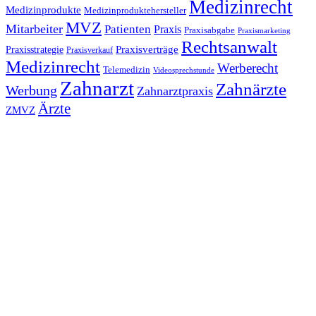
Medizinrecht
Medizinprodukte
Medizinproduktehersteller
MVZ
Mitarbeiter
Patienten
Praxis
Praxisabgabe
Praxismarketing
Rechtsanwalt
Praxisverträge
Praxisstrategie
Praxisverkauf
Medizinrecht
Werberecht
Telemedizin
Videosprechstunde
Zahnarzt
Zahnärzte
Werbung
Zahnarztpraxis
Ärzte
ZMVZ