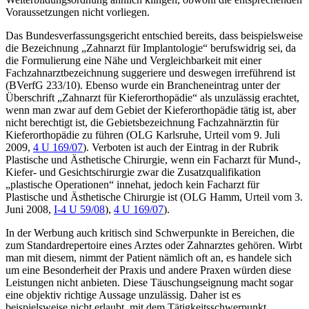
Voraussetzungen nicht vorliegen.
Das Bundesverfassungsgericht entschied bereits, dass beispielsweise
die Bezeichnung „Zahnarzt für Implantologie“ berufswidrig sei, da
die Formulierung eine Nähe und Vergleichbarkeit mit einer
Fachzahnarztbezeichnung suggeriere und deswegen irreführend ist
(BVerfG 233/10). Ebenso wurde ein Brancheneintrag unter der
Überschrift „Zahnarzt für Kieferorthopädie“ als unzulässig erachtet,
wenn man zwar auf dem Gebiet der Kieferorthopädie tätig ist, aber
nicht berechtigt ist, die Gebietsbezeichnung Fachzahnärztin für
Kieferorthopädie zu führen (OLG Karlsruhe, Urteil vom 9. Juli
2009,
4 U 169/07
). Verboten ist auch der Eintrag in der Rubrik
Plastische und Ästhetische Chirurgie, wenn ein Facharzt für Mund-,
Kiefer- und Gesichtschirurgie zwar die Zusatzqualifikation
„plastische Operationen“ innehat, jedoch kein Facharzt für
Plastische und Ästhetische Chirurgie ist (OLG Hamm, Urteil vom 3.
Juni 2008,
I-4 U 59/08
),
4 U 169/07
).
In der Werbung auch kritisch sind Schwerpunkte in Bereichen, die
zum Standardrepertoire eines Arztes oder Zahnarztes gehören. Wirbt
man mit diesem, nimmt der Patient nämlich oft an, es handele sich
um eine Besonderheit der Praxis und andere Praxen würden diese
Leistungen nicht anbieten. Diese Täuschungseignung macht sogar
eine objektiv richtige Aussage unzulässig. Daher ist es
beispielsweise nicht erlaubt, mit dem Tätigkeitsschwerpunkt