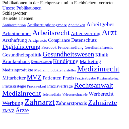
Publikationen in der Fachpresse und in Fachbüchern vertreten.
Unsere Publikationen
Schlagwörter
Beliebte Themen
Arbeitgeber
Antikorruptionsgesetz
Antikorruption
Apotheken
Arzt
Arbeitsrecht
Arbeitnehmer
Arbeitsvertrag
Datenschutz
Arzthaftung
Compliance
Arztpraxis
Digitalisierung
Facebook
Fernbehandlung
Gesellschaftsrecht
Gesundheitswesen
Gesundheitspolitik
Klinik
Kündigung
Krankenhaus
Marketing
Krankenkassen
Medizinrecht
Medizinprodukte
Medizinproduktehersteller
MVZ
Mitarbeiter
Patienten
Praxis
Praxisabgabe
Praxismarketing
Rechtsanwalt
Praxisverträge
Praxisstrategie
Praxisverkauf
Medizinrecht
Werberecht
Telemedizin
Videosprechstunde
Zahnarzt
Zahnärzte
Werbung
Zahnarztpraxis
Ärzte
ZMVZ