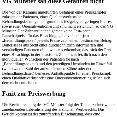
VG Münster sah diese Gefahren nicht
Die von der Kammer angeführten Gefahren eines Preiskampfes
zulasten der Patienten, eines Qualitätsverlusts bei
Behandlungsleistungen aufgrund des festgelegten geringen Preises
sowie einer Quersubventionierung sind nicht ersichtlich, so das VG
Münster. Der Zahnarzt nenne gerade keine Fest- oder
Pauschalpreise für das Bleaching, gebe vielmehr je nach
„Behandlungspaket“ jeweils Preise „ab“ einem bestimmten Betrag.
Daher sei es aus Sicht eines durchschnittlich informierten und
verständigen Patienten ohne weiteres erkennbar, dass sich der Preis
eines Bleachings in der Praxis des Zahnarztes letztlich nach den
individuellen Wünschen des Patienten (je nach
„Behandlungspaket“) und den jeweiligen Umständen im Einzelfall
(wie etwa die Zahl der aufzuhellenden Zähne oder der
Behandlungsdauer) bemesse. Anhaltspunkte für einen Preiskampf,
einen Qualitätsverlust oder eine Quersubventionierung ließen sich
dem nicht entnehmen.
Fazit zur Preiswerbung
Die Rechtsprechung des VG Münster folgt der Tendenz einer weiter
zunehmenden Liberalisierung des ärztlichen Werberechts. Das
Gericht kommt zu der zutreffenden Einschätzung, dass eine