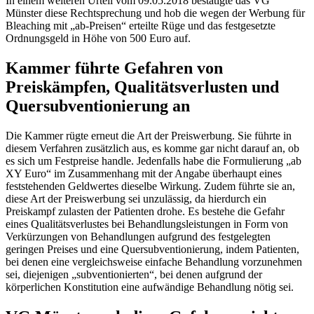
In einem weiteren Urteil vom 09.05.2018 bestätigte das VG
Münster diese Rechtsprechung und hob die wegen der Werbung für
Bleaching mit „ab-Preisen“ erteilte Rüge und das festgesetzte
Ordnungsgeld in Höhe von 500 Euro auf.
Kammer führte Gefahren von
Preiskämpfen, Qualitätsverlusten und
Quersubventionierung an
Die Kammer rügte erneut die Art der Preiswerbung. Sie führte in
diesem Verfahren zusätzlich aus, es komme gar nicht darauf an, ob
es sich um Festpreise handle. Jedenfalls habe die Formulierung „ab
XY Euro“ im Zusammenhang mit der Angabe überhaupt eines
feststehenden Geldwertes dieselbe Wirkung. Zudem führte sie an,
diese Art der Preiswerbung sei unzulässig, da hierdurch ein
Preiskampf zulasten der Patienten drohe. Es bestehe die Gefahr
eines Qualitätsverlustes bei Behandlungsleistungen in Form von
Verkürzungen von Behandlungen aufgrund des festgelegten
geringen Preises und eine Quersubventionierung, indem Patienten,
bei denen eine vergleichsweise einfache Behandlung vorzunehmen
sei, diejenigen „subventionierten“, bei denen aufgrund der
körperlichen Konstitution eine aufwändige Behandlung nötig sei.