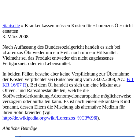
Startseite
»
Krankenkassen müssen Kosten für «Lorenzos Öl» nicht
erstatten
3. März 2008
Nach Auffassung des Bundessozialgericht handelt es sich bei
«Lorenzos Öl» weder um ein Heil- noch um ein Hilfsmittel.
Vielmehr sei das Produkt entweder ein nicht zugelassenes
Fertigarznei- oder ein Lebensmittel.
In beiden Fällen bestehe aber keine Verpflichtung zur Übernahme
der Kosten verpflichtet sei (Entscheidung vom 28.02.2008, Az.:
B 1
KR 16/07 R
). Bei dem Öl handelt es sich um eine Mixtur aus
Oliven- und Rapsölbestandteilen, welche die
Stoffwechselerkrankung Adrenomyeloneuropathie möglicherweise
verzögern oder aufhalten kann. Es ist nach einem erkrankten Kind
benannt, dessen Eltern die Mischung als alternative Medizin für
ihren Sohn kreierten (vgl.
http://de.wikipedia.org/wiki/Lorenzos_%C3%96l
).
Ähnliche Beiträge