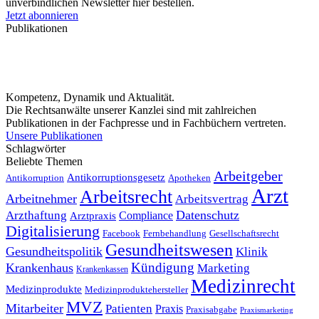
unverbindlichen Newsletter hier bestellen.
Jetzt abonnieren
Publikationen
Kompetenz, Dynamik und Aktualität.
Die Rechtsanwälte unserer Kanzlei sind mit zahlreichen
Publikationen in der Fachpresse und in Fachbüchern vertreten.
Unsere Publikationen
Schlagwörter
Beliebte Themen
Arbeitgeber
Antikorruptionsgesetz
Antikorruption
Apotheken
Arzt
Arbeitsrecht
Arbeitnehmer
Arbeitsvertrag
Datenschutz
Arzthaftung
Compliance
Arztpraxis
Digitalisierung
Facebook
Fernbehandlung
Gesellschaftsrecht
Gesundheitswesen
Gesundheitspolitik
Klinik
Kündigung
Krankenhaus
Marketing
Krankenkassen
Medizinrecht
Medizinprodukte
Medizinproduktehersteller
MVZ
Mitarbeiter
Patienten
Praxis
Praxisabgabe
Praxismarketing