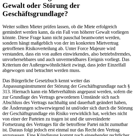
Gewalt oder Störung der
Geschäftsgrundlage?
Weiter sollten Mieter prüfen lassen, ob die Miete erfolgreich
gemindert werden kann, da ein Fall von höherer Gewalt vorliegen
könnte. Diese Frage kann nicht pauschal beantwortet werden,
sondern hängt maßgeblich von der im konkreten Mietvertrag
getroffenen Risikoverteilung ab. Unter Force Majeure wird
verstanden, dass ein von außen einwirkendes, also betriebsfremdes,
unvorhersehbares und auch unvermeidbares Ereignis vorliegt. Das
Kriterium der Außergewöhnlichkeit zwingt, dass jeder Einzelfall
abgewogen und betrachtet werden muss.
Das Bürgerliche Gesetzbuch kennt weiter das
Anpassungsinstrument der Störung der Geschäftsgrundlage nach §
313. Hiernach kann ein Mietverhältnis angepasst werden, sofern die
zur Grundlage des Vertrags gewordenen Umstände sich nach
Abschluss des Vertrags nachhaltig und dauerhaft geändert haben,
die Änderungen schwerwiegend ist und/oder sich durch die Störung
der Geschäftsgrundlage ein Risiko verwirklich hat, welches nicht
von einer der Parteien zu tragen ist und die unveränderte
Fortsetzung des Vertrages für die betroffene Partei nicht zumutbar
ist. Daraus folgt jedoch erst einmal nur das Recht den Vertrag
anzupassen. Eine Kündigung kommt nach eingehender rechtlicher