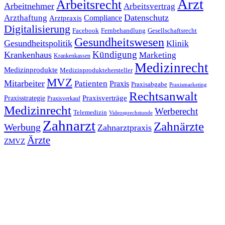
Arzt
Arbeitsrecht
Arbeitnehmer
Arbeitsvertrag
Datenschutz
Arzthaftung
Compliance
Arztpraxis
Digitalisierung
Facebook
Fernbehandlung
Gesellschaftsrecht
Gesundheitswesen
Gesundheitspolitik
Klinik
Kündigung
Krankenhaus
Marketing
Krankenkassen
Medizinrecht
Medizinprodukte
Medizinproduktehersteller
MVZ
Mitarbeiter
Patienten
Praxis
Praxisabgabe
Praxismarketing
Rechtsanwalt
Praxisverträge
Praxisstrategie
Praxisverkauf
Medizinrecht
Werberecht
Telemedizin
Videosprechstunde
Zahnarzt
Zahnärzte
Werbung
Zahnarztpraxis
Ärzte
ZMVZ