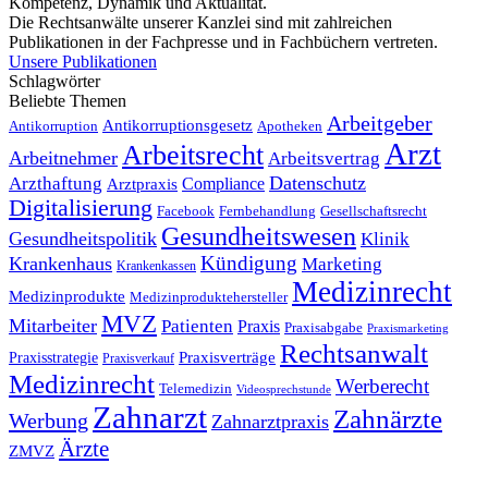
Kompetenz, Dynamik und Aktualität.
Die Rechtsanwälte unserer Kanzlei sind mit zahlreichen
Publikationen in der Fachpresse und in Fachbüchern vertreten.
Unsere Publikationen
Schlagwörter
Beliebte Themen
Arbeitgeber
Antikorruptionsgesetz
Antikorruption
Apotheken
Arzt
Arbeitsrecht
Arbeitnehmer
Arbeitsvertrag
Datenschutz
Arzthaftung
Compliance
Arztpraxis
Digitalisierung
Facebook
Fernbehandlung
Gesellschaftsrecht
Gesundheitswesen
Gesundheitspolitik
Klinik
Kündigung
Krankenhaus
Marketing
Krankenkassen
Medizinrecht
Medizinprodukte
Medizinproduktehersteller
MVZ
Mitarbeiter
Patienten
Praxis
Praxisabgabe
Praxismarketing
Rechtsanwalt
Praxisverträge
Praxisstrategie
Praxisverkauf
Medizinrecht
Werberecht
Telemedizin
Videosprechstunde
Zahnarzt
Zahnärzte
Werbung
Zahnarztpraxis
Ärzte
ZMVZ