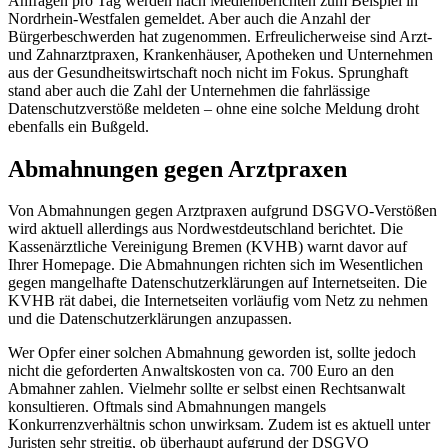
Anfragen pro Tag werden nach Medienberichten zum Beispiel in
Nordrhein-Westfalen gemeldet. Aber auch die Anzahl der
Bürgerbeschwerden hat zugenommen. Erfreulicherweise sind Arzt-
und Zahnarztpraxen, Krankenhäuser, Apotheken und Unternehmen
aus der Gesundheitswirtschaft noch nicht im Fokus. Sprunghaft
stand aber auch die Zahl der Unternehmen die fahrlässige
Datenschutzverstöße meldeten – ohne eine solche Meldung droht
ebenfalls ein Bußgeld.
Abmahnungen gegen Arztpraxen
Von Abmahnungen gegen Arztpraxen aufgrund DSGVO-Verstößen
wird aktuell allerdings aus Nordwestdeutschland berichtet. Die
Kassenärztliche Vereinigung Bremen (KVHB) warnt davor auf
Ihrer Homepage. Die Abmahnungen richten sich im Wesentlichen
gegen mangelhafte Datenschutzerklärungen auf Internetseiten. Die
KVHB rät dabei, die Internetseiten vorläufig vom Netz zu nehmen
und die Datenschutzerklärungen anzupassen.
Wer Opfer einer solchen Abmahnung geworden ist, sollte jedoch
nicht die geforderten Anwaltskosten von ca. 700 Euro an den
Abmahner zahlen. Vielmehr sollte er selbst einen Rechtsanwalt
konsultieren. Oftmals sind Abmahnungen mangels
Konkurrenzverhältnis schon unwirksam. Zudem ist es aktuell unter
Juristen sehr streitig, ob überhaupt aufgrund der DSGVO