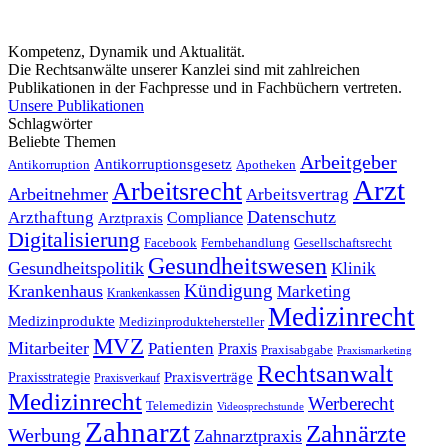
Kompetenz, Dynamik und Aktualität.
Die Rechtsanwälte unserer Kanzlei sind mit zahlreichen
Publikationen in der Fachpresse und in Fachbüchern vertreten.
Unsere Publikationen
Schlagwörter
Beliebte Themen
Arbeitgeber
Antikorruptionsgesetz
Antikorruption
Apotheken
Arzt
Arbeitsrecht
Arbeitnehmer
Arbeitsvertrag
Datenschutz
Arzthaftung
Compliance
Arztpraxis
Digitalisierung
Facebook
Fernbehandlung
Gesellschaftsrecht
Gesundheitswesen
Gesundheitspolitik
Klinik
Kündigung
Krankenhaus
Marketing
Krankenkassen
Medizinrecht
Medizinprodukte
Medizinproduktehersteller
MVZ
Mitarbeiter
Patienten
Praxis
Praxisabgabe
Praxismarketing
Rechtsanwalt
Praxisverträge
Praxisstrategie
Praxisverkauf
Medizinrecht
Werberecht
Telemedizin
Videosprechstunde
Zahnarzt
Zahnärzte
Werbung
Zahnarztpraxis