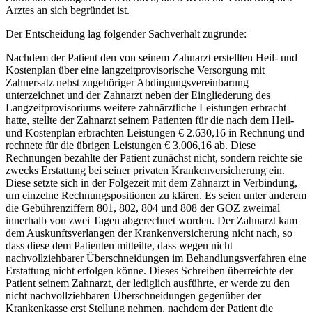
Arztes an sich begründet ist.
Der Entscheidung lag folgender Sachverhalt zugrunde:
Nachdem der Patient den von seinem Zahnarzt erstellten Heil- und
Kostenplan über eine langzeitprovisorische Versorgung mit
Zahnersatz nebst zugehöriger Abdingungsvereinbarung
unterzeichnet und der Zahnarzt neben der Eingliederung des
Langzeitprovisoriums weitere zahnärztliche Leistungen erbracht
hatte, stellte der Zahnarzt seinem Patienten für die nach dem Heil-
und Kostenplan erbrachten Leistungen € 2.630,16 in Rechnung und
rechnete für die übrigen Leistungen € 3.006,16 ab. Diese
Rechnungen bezahlte der Patient zunächst nicht, sondern reichte sie
zwecks Erstattung bei seiner privaten Krankenversicherung ein.
Diese setzte sich in der Folgezeit mit dem Zahnarzt in Verbindung,
um einzelne Rechnungspositionen zu klären. Es seien unter anderem
die Gebührenziffern 801, 802, 804 und 808 der GOZ zweimal
innerhalb von zwei Tagen abgerechnet worden. Der Zahnarzt kam
dem Auskunftsverlangen der Krankenversicherung nicht nach, so
dass diese dem Patienten mitteilte, dass wegen nicht
nachvollziehbarer Überschneidungen im Behandlungsverfahren eine
Erstattung nicht erfolgen könne. Dieses Schreiben überreichte der
Patient seinem Zahnarzt, der lediglich ausführte, er werde zu den
nicht nachvollziehbaren Überschneidungen gegenüber der
Krankenkasse erst Stellung nehmen, nachdem der Patient die