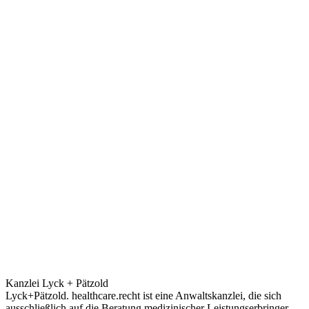
Kanzlei Lyck + Pätzold
Lyck+Pätzold. healthcare.recht ist eine Anwaltskanzlei, die sich
ausschließlich auf die Beratung medizinischer Leistungserbringer