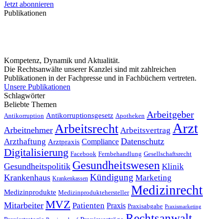
Jetzt abonnieren
Publikationen
Kompetenz, Dynamik und Aktualität.
Die Rechtsanwälte unserer Kanzlei sind mit zahlreichen
Publikationen in der Fachpresse und in Fachbüchern vertreten.
Unsere Publikationen
Schlagwörter
Beliebte Themen
Arbeitgeber
Antikorruptionsgesetz
Antikorruption
Apotheken
Arzt
Arbeitsrecht
Arbeitnehmer
Arbeitsvertrag
Datenschutz
Arzthaftung
Compliance
Arztpraxis
Digitalisierung
Facebook
Fernbehandlung
Gesellschaftsrecht
Gesundheitswesen
Gesundheitspolitik
Klinik
Kündigung
Krankenhaus
Marketing
Krankenkassen
Medizinrecht
Medizinprodukte
Medizinproduktehersteller
MVZ
Mitarbeiter
Patienten
Praxis
Praxisabgabe
Praxismarketing
Rechtsanwalt