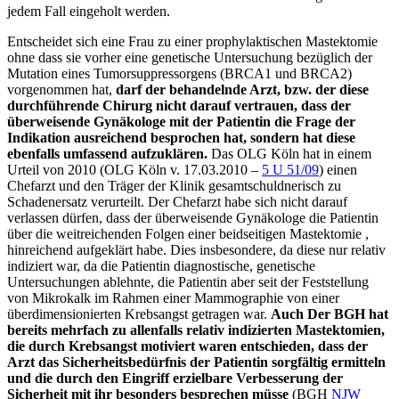
jedem Fall eingeholt werden.
Entscheidet sich eine Frau zu einer prophylaktischen Mastektomie
ohne dass sie vorher eine genetische Untersuchung bezüglich der
Mutation eines Tumorsuppressorgens (BRCA1 und BRCA2)
vorgenommen hat,
darf der behandelnde Arzt, bzw. der diese
durchführende Chirurg nicht darauf vertrauen, dass der
überweisende Gynäkologe mit der Patientin die Frage der
Indikation ausreichend besprochen hat, sondern hat diese
ebenfalls umfassend aufzuklären.
Das OLG Köln hat in einem
Urteil von 2010 (OLG Köln v. 17.03.2010 –
5 U 51/09
) einen
Chefarzt und den Träger der Klinik gesamtschuldnerisch zu
Schadenersatz verurteilt. Der Chefarzt habe sich nicht darauf
verlassen dürfen, dass der überweisende Gynäkologe die Patientin
über die weitreichenden Folgen einer beidseitigen Mastektomie ,
hinreichend aufgeklärt habe. Dies insbesondere, da diese nur relativ
indiziert war, da die Patientin diagnostische, genetische
Untersuchungen ablehnte, die Patientin aber seit der Feststellung
von Mikrokalk im Rahmen einer Mammographie von einer
überdimensionierten Krebsangst getragen war.
Auch Der BGH hat
bereits mehrfach zu allenfalls relativ indizierten Mastektomien,
die durch Krebsangst motiviert waren entschieden, dass der
Arzt das Sicherheitsbedürfnis der Patientin sorgfältig ermitteln
und die durch den Eingriff erzielbare Verbesserung der
Sicherheit mit ihr besonders besprechen müsse
(BGH
NJW