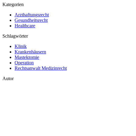
Kategorien
Arzthaftungsrecht
Gesundheitsrecht
Healthcare
Schlagwörter
Klinik
Krankenhäusern
Mastektomie
Operation
Rechtsanwalt Medizinrecht
Autor