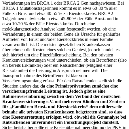
Veränderungen im BRCA 1 oder BRCA 2 Gen nachgewiesen. Bei
BRCA 1 Mutationsträgerinnen kommt es in etwa 60-80 % aller
Fälle zu Brust und etwa 40-55 % zu Eierstockkrebs. BRCA2
Trägerinnen entwickeln in etwa 45-80 % der Fälle Brust- und in
etwa 10-20 % der Fälle Eierstockkrebs. Durch eine
molekulargenetische Analyse kann festgestellt werden, ob eine
Veränderung in einem der beiden Gene als Ursache für gehäuftes
Auftreten von Brust und/oder Eierstockkrebs in einer Familie
verantwortlich ist. Die meisten gesetzlichen Krankenkassen
übernehmen die Kosten eines solchen Gentest, jedoch handelt es
sich hierbei um eine Einzelfallentscheidung. Bei den privaten
Krankenversicherungen wird unterschieden, ob ein Betroffener (also
ein bereits Erkrankter) oder ein Ratsuchender (Mitglied einer
Risikofamilie) die Leistung in Anspruch nehmen will. Die
Inanspruchnahme des Betroffenen ist klar vom
Versicherungsumfang erfasst. Für den Ratsuchenden stellt sich die
Situation anders dar,
da eine Primärprävention zunächst eine
versicherungsfremde Leistung ist. Jedoch gibt es eine
Rahmenvereinbarung zwischen dem Verband der deutschen
Krankenversicherung e.V. mit mehreren Kliniken und Zentren
für „Familiären Brust- und Eierstockkrebs“ dem mittlerweile
beinahe alle privaten Krankenkassen beigetreten sind, so dass
eine Kostenerstattung erfolgen wird, obwohl die Genanalyse bei
Ratsuchenden unverändert ein Forschungsprojekt darstellt.
Sicherheitshalber sollte eine Kostenübernahmeerklärung der PKV in