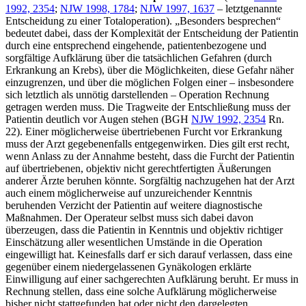
1992, 2354
;
NJW 1998, 1784
;
NJW 1997, 1637
– letztgenannte
Entscheidung zu einer Totaloperation). „Besonders besprechen“
bedeutet dabei, dass der Komplexität der Entscheidung der Patientin
durch eine entsprechend eingehende, patientenbezogene und
sorgfältige Aufklärung über die tatsächlichen Gefahren (durch
Erkrankung an Krebs), über die Möglichkeiten, diese Gefahr näher
einzugrenzen, und über die möglichen Folgen einer – insbesondere
sich letztlich als unnötig darstellenden – Operation Rechnung
getragen werden muss. Die Tragweite der Entschließung muss der
Patientin deutlich vor Augen stehen (BGH
NJW 1992, 2354
Rn.
22). Einer möglicherweise übertriebenen Furcht vor Erkrankung
muss der Arzt gegebenenfalls entgegenwirken. Dies gilt erst recht,
wenn Anlass zu der Annahme besteht, dass die Furcht der Patientin
auf übertriebenen, objektiv nicht gerechtfertigten Äußerungen
anderer Ärzte beruhen könnte. Sorgfältig nachzugehen hat der Arzt
auch einem möglicherweise auf unzureichender Kenntnis
beruhenden Verzicht der Patientin auf weitere diagnostische
Maßnahmen. Der Operateur selbst muss sich dabei davon
überzeugen, dass die Patientin in Kenntnis und objektiv richtiger
Einschätzung aller wesentlichen Umstände in die Operation
eingewilligt hat. Keinesfalls darf er sich darauf verlassen, dass eine
gegenüber einem niedergelassenen Gynäkologen erklärte
Einwilligung auf einer sachgerechten Aufklärung beruht. Er muss in
Rechnung stellen, dass eine solche Aufklärung möglicherweise
bisher nicht stattgefunden hat oder nicht den dargelegten